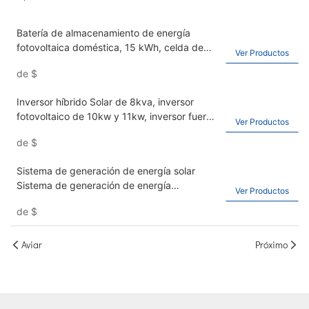
Batería de almacenamiento de energía
fotovoltaica doméstica, 15 kWh, celda de
Ver Productos
grado A, batería solar de fosfato de hierro y
de
$
litio de 48 V, 51,2 V 300 Ah.
Inversor híbrido Solar de 8kva, inversor
fotovoltaico de 10kw y 11kw, inversor fuera
Ver Productos
de red de onda sinusoidal de 230V
de
$
Sistema de generación de energía solar
Sistema de generación de energía
Ver Productos
fotovoltaica completa Home Design de 11
de
$
kW Hybrid System
Aviar
Próximo