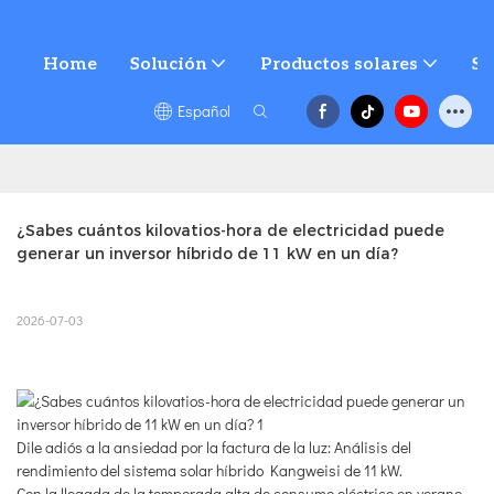
Home
Solución
Productos solares
Se
Español
¿Sabes cuántos kilovatios-hora de electricidad puede 
generar un inversor híbrido de 11 kW en un día?
2026-07-03
Dile adiós a la ansiedad por la factura de la luz: Análisis del
rendimiento del sistema solar híbrido Kangweisi de 11 kW.
Con la llegada de la temporada alta de consumo eléctrico en verano,