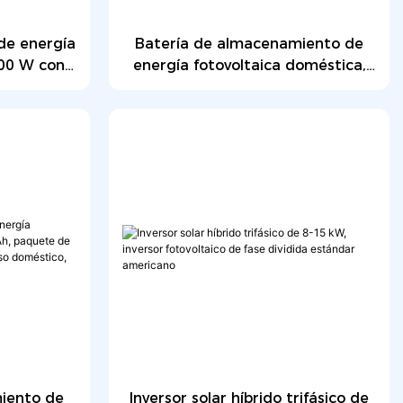
de energía
Batería de almacenamiento de
000 W con
energía fotovoltaica doméstica,
eración de
15 kWh, celda de grado A, batería
a IP65
solar de fosfato de hierro y litio
de 48 V, 51,2 V 300 Ah.
iento de
Inversor solar híbrido trifásico de