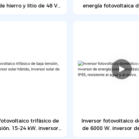
de hierro y litio de 48 V
energía fotovoltaica 
 doméstico; batería de
51,2 V, 100 Ah, paq
namiento de energía
baterías de litio-ferrof
51,2 V y 200 Ah (10 kWh)
uso doméstico, montaje
48 V
fotovoltaico trifásico de
Inversor fotovoltaico 
sión, 15-24 kW, inversor
de 6000 W, inversor d
rido, inversor solar de 20
solar monofásico de 22