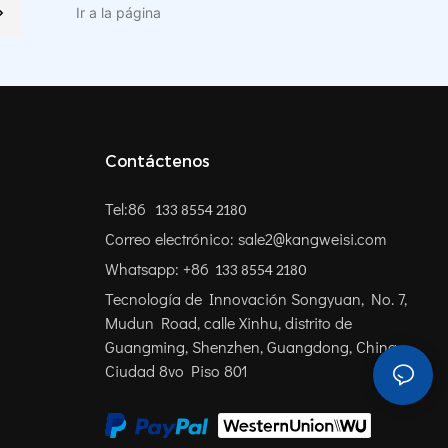
de batería de iones de litio tiene
una capacidad de 30 kWh
Contáctenos
Tel:86
133 8554 2180
Correo electrónico: sale2@kangweisi.com
Whatsapp: +86
133 8554 2180
Tecnología de Innovación Songyuan, No. 7,
Mudun Road, calle Xinhu, distrito de
Guangming, Shenzhen, Guangdong, China
Ciudad 8vo Piso 801