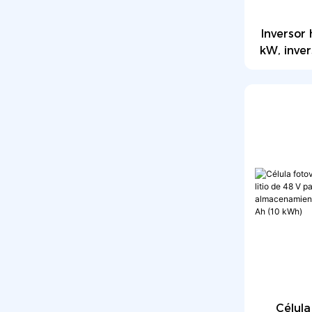
Todos los paneles solares
negros
Inversor
Paneles solares flexibles
kW, inve
de energ
W, inv
Célula