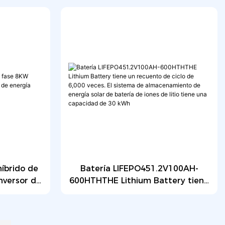
l polvo.
Solar Inverter Solar
híbrido de
Batería LIFEPO451.2V100AH-
versor de
600HTHTHE Lithium Battery tiene
ergía
un recuento de ciclo de 6,000
stica
veces. El sistema de
almacenamiento de energía solar