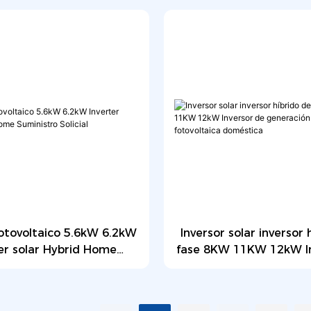
kW
resistente al agua y a
fotovoltaico 5.6kW 6.2kW
Inversor solar inversor 
er solar Hybrid Home
fase 8KW 11KW 12kW In
uministro Solicial
generación de en
fotovoltaica domé