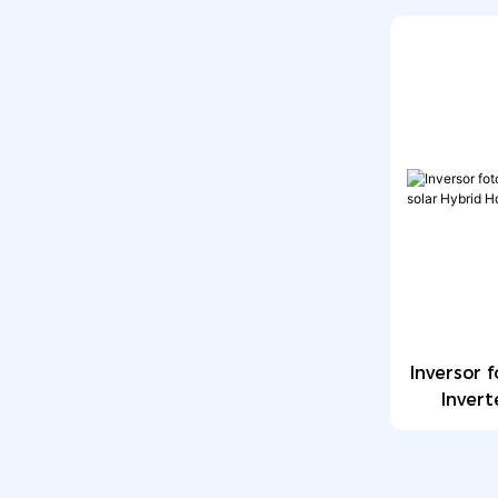
Inversor 
Invert
S