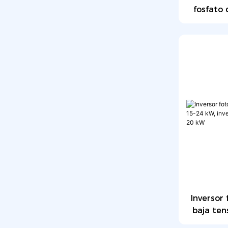
fosfato 
para uso
almace
mural de 
Inversor 
baja ten
solar híb