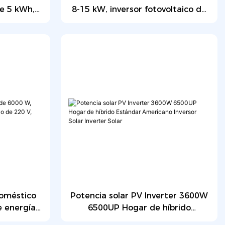
de 5 kWh,
8-15 kW, inversor fotovoltaico de
uete de
fase dividida estándar americano
osfato para
 en pared,
doméstico
Potencia solar PV Inverter 3600W
e energía
6500UP Hogar de híbrido
0 V, IP65,
Estándar Americano Inversor