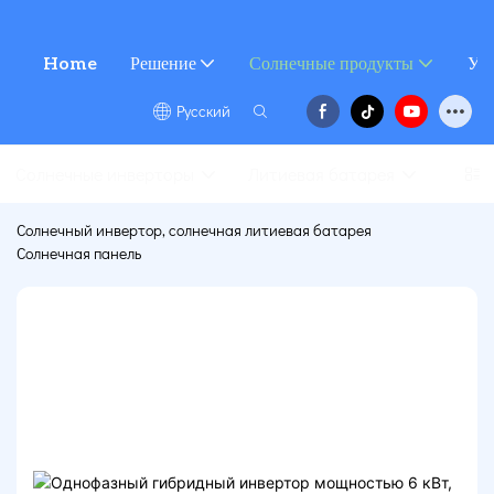
Home
Решение
Солнечные продукты
Усл
Pусский
Солнечные инверторы
Литиевая батарея
Солн
Солнечный инвертор, солнечная литиевая батарея
Солнечная панель