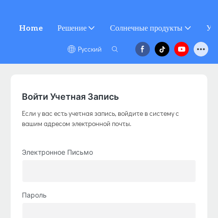
Home
Решение
Солнечные продукты
Усл
Pусский
Войти Учетная Запись
Если у вас есть учетная запись, войдите в систему с
вашим адресом электронной почты.
Электронное Письмо
Пароль