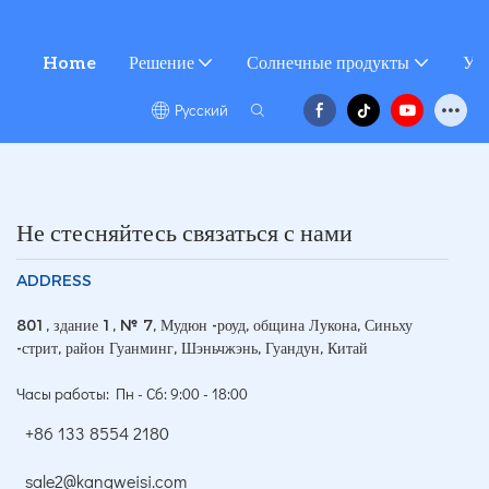
Home
Решение
Солнечные продукты
Усл
Pусский
Не стесняйтесь связаться с нами
ADDRESS
801, здание 1, № 7, Мудюн -роуд, община Лукона, Синьху
-стрит, район Гуанминг, Шэньчжэнь, Гуандун, Китай
Часы работы: Пн - Сб: 9:00 - 18:00
+86 133 8554 2180
sale2@kangweisi.com