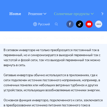
Home
Решение
Солнечные продукты
Усл
Pусский
Солнечные инверторы
Литиевая батарея
Солн
В сетевом инверторе не только преобразуется постоянный ток в
переменный, но и синхронизируется выходной переменный ток с
частотой и фазой сети, так что выходной переменный ток можно
вернуть в сеть.
Сетевые инверторы обычно используются в приложениях, где к
сети подключен источник постоянного напряжения, например, в
солнечных панелях или небольших ветряных турбинах и других
устройствах, использующих возобновляемые источники энергии.
Основная функция инвертора, подключенного к сети, заключается
в преобразовании источника питания постоянного тока в