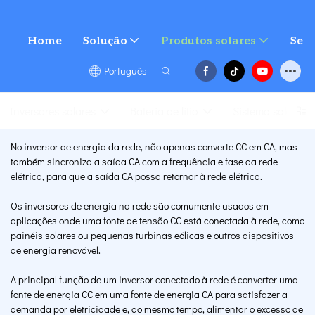
Home
Solução
Produtos solares
Serv
Português
Inversores solares
Bateria de lítio
Sistema solar
No inversor de energia da rede, não apenas converte CC em CA, mas
também sincroniza a saída CA com a frequência e fase da rede
elétrica, para que a saída CA possa retornar à rede elétrica.
Os inversores de energia na rede são comumente usados ​​em
aplicações onde uma fonte de tensão CC está conectada à rede, como
painéis solares ou pequenas turbinas eólicas e outros dispositivos
de energia renovável.
A principal função de um inversor conectado à rede é converter uma
fonte de energia CC em uma fonte de energia CA para satisfazer a
demanda por eletricidade e, ao mesmo tempo, alimentar o excesso de