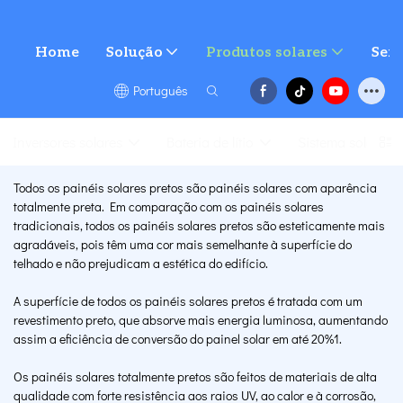
Home
Solução
Produtos solares
Serv
Português
Inversores solares
Bateria de lítio
Sistema solar
Todos os painéis solares pretos são painéis solares com aparência
totalmente preta. Em comparação com os painéis solares
tradicionais, todos os painéis solares pretos são esteticamente mais
agradáveis, pois têm uma cor mais semelhante à superfície do
telhado e não prejudicam a estética do edifício.
A superfície de todos os painéis solares pretos é tratada com um
revestimento preto, que absorve mais energia luminosa, aumentando
assim a eficiência de conversão do painel solar em até 20%1.
Os painéis solares totalmente pretos são feitos de materiais de alta
qualidade com forte resistência aos raios UV, ao calor e à corrosão,