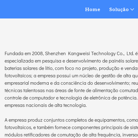
Home
Solução
Kangweisi
Sobre
Fundada em 2008, Shenzhen Kangweisi Technology Co., Ltd. é
especializada em pesquisa e desenvolvimento de painéis solares
baterias solares de lítio, com foco no projeto, produção e venda
fotovoltaicos; a empresa possui um núcleo de gestão de alta q
empresarial moderna e da consciência do desenvolvimento; reu
técnicas talentosas nas áreas de fonte de alimentação comutada
controle de computador e tecnologia de eletrônica de potênci
empresas nacionais de alta tecnologia.
A empresa produz conjuntos completos de equipamentos, como 
fotovoltaicos, e também fornece componentes principais de siste
módulos retificadores de comutação de alta frequência, inversor