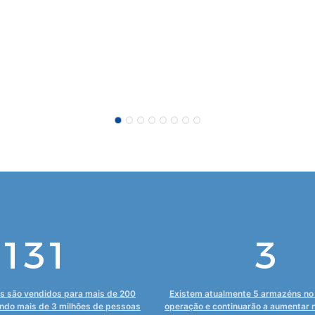
190
5
s são vendidos para mais de 200
Existem atualmente 5 armazéns no 
ando mais de 3 milhões de pessoas
operação e continuarão a aumentar 