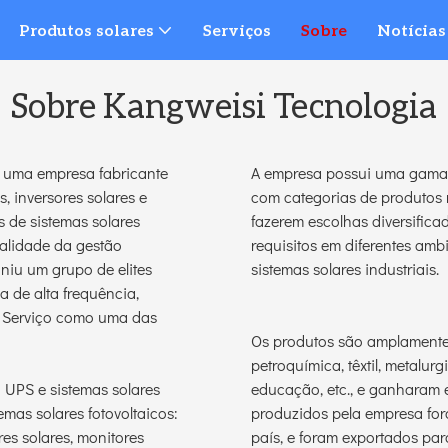
Produtos solares
Serviços
Sobre
Notícias
Sobre Kangweisi Tecnologia
 uma empresa fabricante
A empresa possui uma gama 
, inversores solares e
com categorias de produtos r
s de sistemas solares
fazerem escolhas diversific
ualidade da gestão
requisitos em diferentes am
niu um grupo de elites
sistemas solares industriais.
 de alta frequência,
a. Serviço como uma das
Os produtos são amplamente u
petroquímica, têxtil, metalurg
UPS e sistemas solares
educação, etc., e ganharam e
mas solares fotovoltaicos:
produzidos pela empresa for
es solares, monitores
país, e foram exportados para