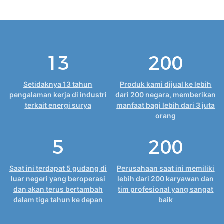
13
200
Setidaknya 13 tahun
Produk kami dijual ke lebih
pengalaman kerja di industri
dari 200 negara, memberikan
terkait energi surya
manfaat bagi lebih dari 3 juta
orang
5
200
Saat ini terdapat 5 gudang di
Perusahaan saat ini memiliki
luar negeri yang beroperasi
lebih dari 200 karyawan dan
dan akan terus bertambah
tim profesional yang sangat
dalam tiga tahun ke depan
baik