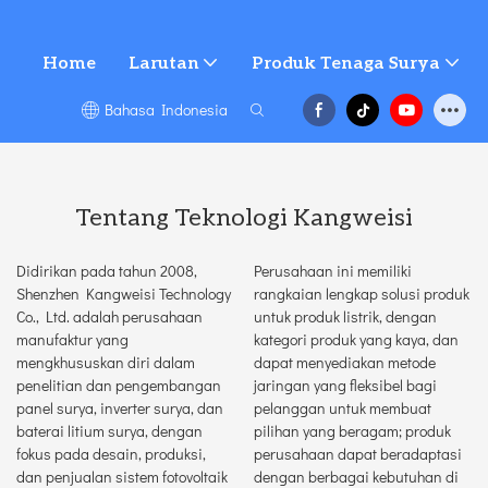
Home
Larutan
Produk Tenaga Surya
Bahasa Indonesia
Tentang Teknologi Kangweisi
Didirikan pada tahun 2008,
Perusahaan ini memiliki
Shenzhen Kangweisi Technology
rangkaian lengkap solusi produk
Co., Ltd. adalah perusahaan
untuk produk listrik, dengan
manufaktur yang
kategori produk yang kaya, dan
mengkhususkan diri dalam
dapat menyediakan metode
penelitian dan pengembangan
jaringan yang fleksibel bagi
panel surya, inverter surya, dan
pelanggan untuk membuat
baterai litium surya, dengan
pilihan yang beragam; produk
fokus pada desain, produksi,
perusahaan dapat beradaptasi
dan penjualan sistem fotovoltaik
dengan berbagai kebutuhan di