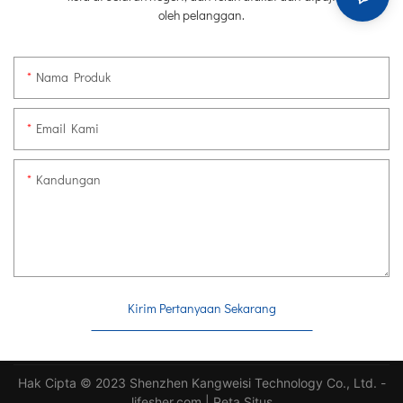
oleh pelanggan.
Nama Produk
Email Kami
Kandungan
Kirim Pertanyaan Sekarang
Hak Cipta © 2023 Shenzhen Kangweisi Technology Co., Ltd. -
lifesher.com
|
Peta Situs