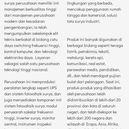
surya; perusahaan memiliki inti
lingkungan yang berbeda,
manajemen berkualitas tinggi
mencakup penggunaan rumah
dari manajemen perusahaan
tangga dan komersial, solusi
modern dan kesadaran
tata surya industri.
pengembangan; ia telah
mengumpulkan sekelompok elit
teknis berbakat di bidang catu
Produk ini banyak digunakan di
daya switching frekuensi tinggi,
berbagai bidang seperti tenaga
kontrol komputer, dan teknologi
listrik, petrokimia, tekstil,
elektronika daya. Layanan
metalurgi, kereta api,
sebagai salah satu perusahaan
komunikasi, real estat,
teknologi tinggi nasional.
perawatan medis, pendidikan,
dll., dan telah mendapat pujian
Perusahaan ini memproduksi
bulat dari pelanggan. Saat ini,
peralatan lengkap seperti UPS
produk-produk yang dihasilkan
dan sistem fotovoltaik surya, dan
oleh perusahaan telah
juga menyediakan komponen inti
didistribusikan di lebih dari 20
sistem fotovoltaik surya: modul
provinsi dan kota di seluruh
penyearah sakelar frekuensi
negeri, dan telah diekspor ke
tinggi, inverter surya, monitor
lebih dari 200 negara dan
sentral, instrumen inspeksi
wilayah di Eropa, Asia, Afrika,