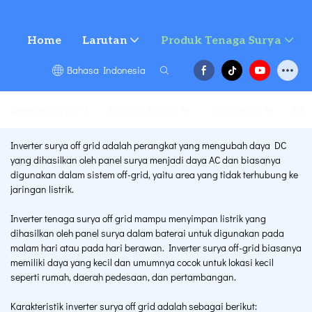
Home
Larutan
Produk Tenaga Surya
Bahasa Indonesia
Inverter Surya
Baterai Litium
Tata surya
Pro
Inverter surya off grid adalah perangkat yang mengubah daya DC
yang dihasilkan oleh panel surya menjadi daya AC dan biasanya
digunakan dalam sistem off-grid, yaitu area yang tidak terhubung ke
jaringan listrik.
Inverter tenaga surya off grid mampu menyimpan listrik yang
dihasilkan oleh panel surya dalam baterai untuk digunakan pada
malam hari atau pada hari berawan. Inverter surya off-grid biasanya
memiliki daya yang kecil dan umumnya cocok untuk lokasi kecil
seperti rumah, daerah pedesaan, dan pertambangan.
Karakteristik inverter surya off grid adalah sebagai berikut: