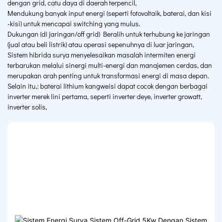
dengan grid, catu daya di daerah terpencil,
Mendukung banyak input energi (seperti fotovoltaik, baterai, dan kisi
-kisi) untuk mencapai switching yang mulus.
Dukungan (di jaringan/off grid) Beralih untuk terhubung ke jaringan
(jual atau beli listrik) atau operasi sepenuhnya di luar jaringan,
Sistem hibrida surya menyelesaikan masalah intermiten energi
terbarukan melalui sinergi multi-energi dan manajemen cerdas, dan
merupakan arah penting untuk transformasi energi di masa depan.
Selain itu,: baterai lithium kangweisi dapat cocok dengan berbagai
inverter merek lini pertama, seperti inverter deye, inverter growatt,
inverter solis,