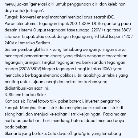
mewujudkan "generasi diri untuk penggunaan diri dan kelebihan
daya untuk jaringan".
Fungsi: Konversi energi matahari menjadi arus searah (DC).
Parameter utama: Tegangan input: 200-1500V DC (tergantung pada
desain sistem) .Output tegangan: fase tunggal 220V / tiga fase 380V
(standar Eropa), atau cocok dengan tegangan grid lokal (seperti 120 /
240V di Amerika Serikat).
Sistem pembangkit listrik yang terhubung dengan jaringan surya
mencapai pemanfaatan energi yang efisien dengan mencocokkan
tegangan jaringan. Tingkat tegangannya berkisar dari tegangan
rendah (220V/380V) hingga tegangan tinggi (di atas 10kV), yang
mencakup berbagai skenario aplikasi. Ini adalah jalur teknis yang
penting untuk tujuan energi dan netralitas karbon yang
didistribusikan saat ini.
3. Sistem hibrida Solar
Komposisi: Panel fotovoltaik, paket baterai, inverter, pengontrol.
Fungsi: Menghasilkan listrik dan menyimpan kelebihan listrik di
siang hari, dan menjual kelebihan listrik ke jaringan. Pada malam
hari atau pada hari -hari mendung, baterai dapat memberi daya
pada beban.
Skenario yang berlaku: Catu daya off-grid/grid yang terhubung