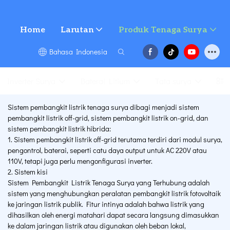
Home
Larutan
Produk Tenaga Surya
Bahasa Indonesia
Inverter Surya
Baterai Litium
Tata surya
Pro
Sistem pembangkit listrik tenaga surya dibagi menjadi sistem
pembangkit listrik off-grid, sistem pembangkit listrik on-grid, dan
sistem pembangkit listrik hibrida:
1. Sistem pembangkit listrik off-grid terutama terdiri dari modul surya,
pengontrol, baterai, seperti catu daya output untuk AC 220V atau
110V, tetapi juga perlu mengonfigurasi inverter.
2. Sistem kisi
Sistem Pembangkit Listrik Tenaga Surya yang Terhubung adalah
sistem yang menghubungkan peralatan pembangkit listrik fotovoltaik
ke jaringan listrik publik. Fitur intinya adalah bahwa listrik yang
dihasilkan oleh energi matahari dapat secara langsung dimasukkan
ke dalam jaringan listrik atau digunakan oleh beban lokal,