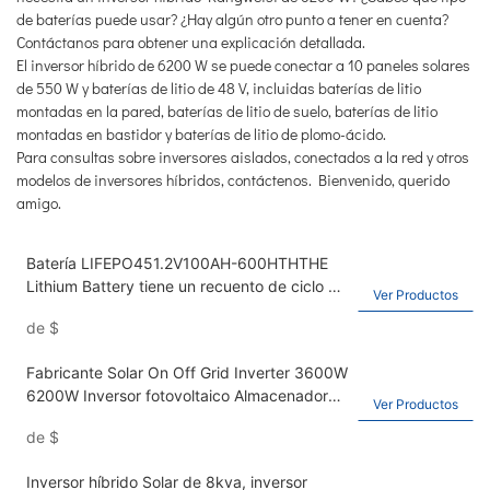
de baterías puede usar? ¿Hay algún otro punto a tener en cuenta?
Contáctanos para obtener una explicación detallada.
El inversor híbrido de 6200 W se puede conectar a 10 paneles solares
de 550 W y baterías de litio de 48 V, incluidas baterías de litio
montadas en la pared, baterías de litio de suelo, baterías de litio
montadas en bastidor y baterías de litio de plomo-ácido.
Para consultas sobre inversores aislados, conectados a la red y otros
modelos de inversores híbridos, contáctenos. Bienvenido, querido
amigo.
Batería LIFEPO451.2V100AH-600HTHTHE
Lithium Battery tiene un recuento de ciclo de
Ver Productos
6,000 veces. El sistema de almacenamiento
de
$
de energía solar de batería de iones de litio
tiene una capacidad de 30 kWh
Fabricante Solar On Off Grid Inverter 3600W
6200W Inversor fotovoltaico Almacenador
Ver Productos
de energía para el hogar Inverter Kangweisi
de
$
Hybrid Inverter
Inversor híbrido Solar de 8kva, inversor