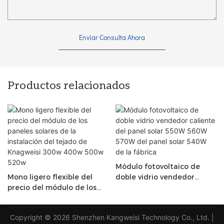
Enviar Consulta Ahora
Productos relacionados
Módulo fotovoltaico de
Mono ligero flexible del
doble vidrio vendedor
precio del módulo de los
caliente del panel solar
paneles solares de la
550W 560W 570W del
instalación del tejado de
panel solar 540W de la
Copyright © 2026 Shenzhen Kangweisi Technology Co., Ltd. |
Knagweisi 300w 400w
fábrica