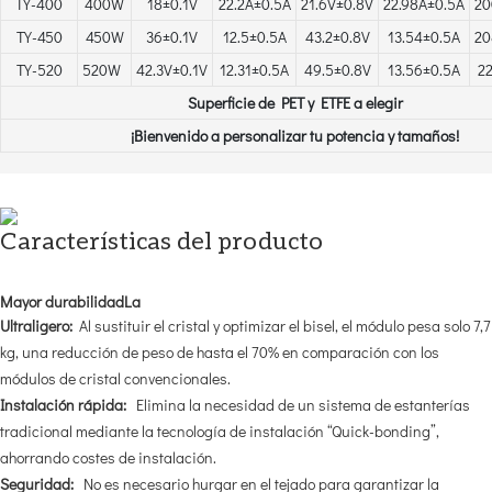
TY-400
400W
18±0.1V
22.2A±0.5A
21.6V±0.8V
22.98A±0.5A
20
TY-450
450W
36±0.1V
12.5±0.5A
43.2±0.8V
13.54±0.5A
20
TY-520
520W
42.3V±0.1V
12.31±0.5A
49.5±0.8V
13.56±0.5A
2
Superficie de PET y ETFE a elegir
¡Bienvenido a personalizar tu potencia y tamaños!
Características del producto
Mayor durabilidadLa
Ultraligero:
Al sustituir el cristal y optimizar el bisel, el módulo pesa solo 7,7
kg, una reducción de peso de hasta el 70% en comparación con los
módulos de cristal convencionales.
Instalación rápida:
Elimina la necesidad de un sistema de estanterías
tradicional mediante la tecnología de instalación “Quick-bonding”,
ahorrando costes de instalación.
Seguridad:
No es necesario hurgar en el tejado para garantizar la