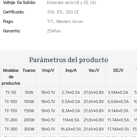
Voltaje De Salida:
Estándar de la UE y EE. UU.
Certificado:
TUV, ETL, ISO, CE
Pago:
T/T... Western Union
Garantía:
25Años
Parámetros del producto
Modelos
Fuerza
Vmp/V
Imp/A
Voc/V
ISC/V
de
productos
TY-50
50W
18±0.1V
2.7A±0.5A
21.6V±0.8V
3.14A±0.5A
5
TY-100
100W
18±0.1V
5.5A±0.5A
21.6V±0.8V
6.04A±0.5A
1
TY-150
150W
18±0.1V
8.3A±0.5A
21.6V±0.8V
9.14A±0.5A
1
TY-200
200W
18±0.1V
11A±0.5A
21.6V±0.8V
11.74A±0.5A
1
TY-300
300W
18±0.1V
16.6A±0.5A
21.6V±0.8V
17.14A±0.5A
1