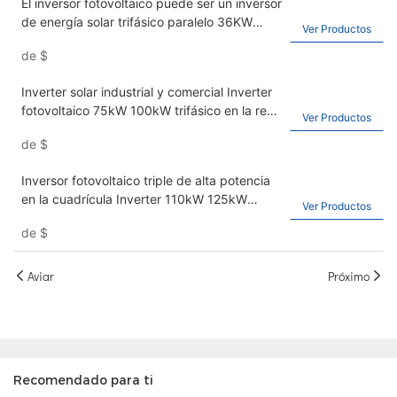
El inversor fotovoltaico puede ser un inversor
de energía solar trifásico paralelo 36KW
Ver Productos
40kW 50kW en la red inversor solar
de
$
Inverter solar industrial y comercial Inverter
fotovoltaico 75kW 100kW trifásico en la red
Ver Productos
inversor
de
$
Inversor fotovoltaico triple de alta potencia
en la cuadrícula Inverter 110kW 125kW
Ver Productos
Inverterip solar industrial y comercial66
de
$
Aviar
Próximo
Recomendado para ti