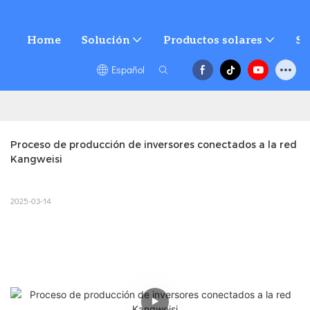
Home
Solución
Productos solares
Se
Español
Proceso de producción de inversores conectados a la red 
Kangweisi
2025-03-14