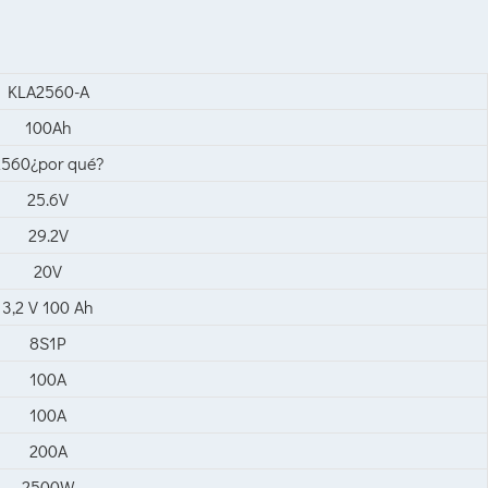
KLA2560-A
100Ah
2560¿por qué?
25.6V
29.2V
20V
3,2 V 100 Ah
8S1P
100A
100A
200A
2500W