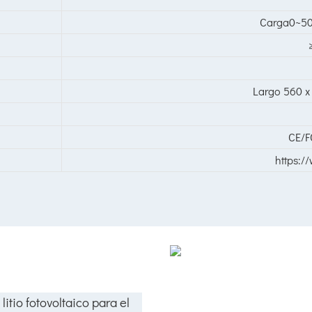
Carga0~5
Largo 560 x
CE/
https:/