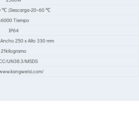
0
℃
;Descarga-20~60
℃
≥6000 Tiempo
IP64
 Ancho 250 x Alto 330 mm
21kilogramo
FCC/UN38.3/MSDS
/www.kangweisi.com/