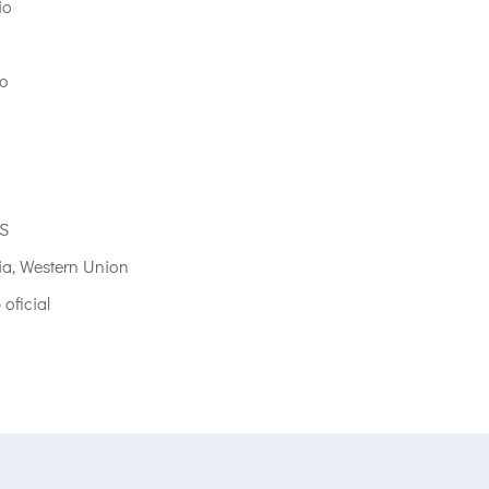
io
io
S
ia, Western Union
 oficial