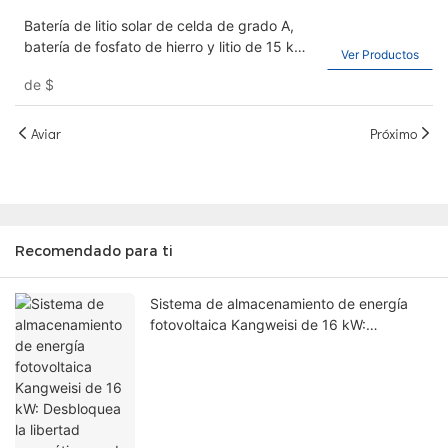
tiene una capacidad de 30 kWh
Batería de litio solar de celda de grado A,
batería de fosfato de hierro y litio de 15 kWh
Ver Productos
utilizada para almacenamiento de energía
de
$
doméstica y comercial, batería de litio de
51,2 V 300 AH
Aviar
Próximo
Recomendado para ti
Sistema de almacenamiento de energía
fotovoltaica Kangweisi de 16 kW:
Desbloquea la libertad energética verde.