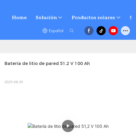
Home
Solución
Productos solares
Se
Español
Batería de litio de pared 51,2 V 100 Ah
2025-08-29