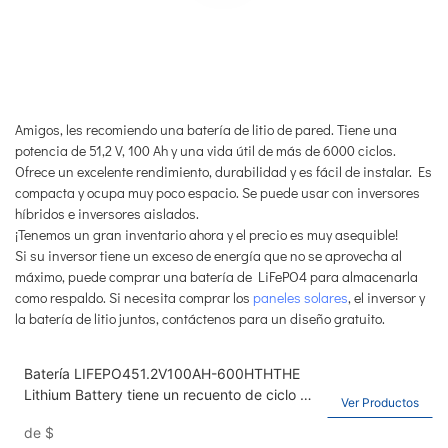
Amigos, les recomiendo una batería de litio de pared. Tiene una
potencia de 51,2 V, 100 Ah y una vida útil de más de 6000 ciclos.
Ofrece un excelente rendimiento, durabilidad y es fácil de instalar. Es
compacta y ocupa muy poco espacio. Se puede usar con inversores
híbridos e inversores aislados.
¡Tenemos un gran inventario ahora y el precio es muy asequible!
Si su inversor tiene un exceso de energía que no se aprovecha al
máximo, puede comprar una batería de LiFePO4 para almacenarla
como respaldo. Si necesita comprar los
paneles solares
, el inversor y
la batería de litio juntos, contáctenos para un diseño gratuito.
Batería LIFEPO451.2V100AH-600HTHTHE
Lithium Battery tiene un recuento de ciclo de
Ver Productos
6,000 veces. El sistema de almacenamiento
de
$
de energía solar de batería de iones de litio