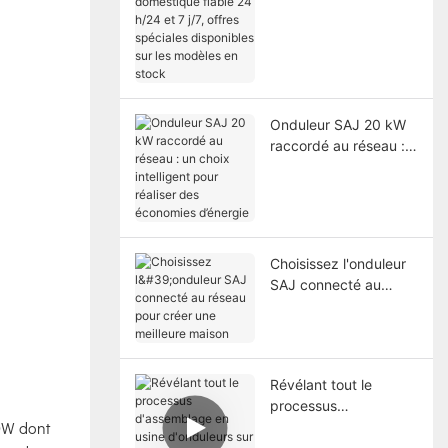
domestique fiable 24
h/24 et 7 j/7, offres
spéciales disponibles
sur les modèles en
stock
Onduleur SAJ 20 kW
raccordé au réseau :
un choix intelligent
pour réaliser des
économies d’énergie
Choisissez l'onduleur
SAJ connecté au
réseau pour créer une
meilleure maison
Révélant tout le
processus
0W dont
d'assemblage en
usine d'onduleurs sur