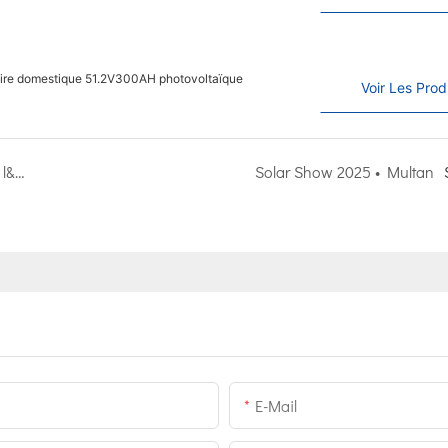
solaire domestique 51.2V300AH photovoltaïque
Voir Les Prod
Tutoriel sur la demande de garantie des produits de l&39;onduleur Kangweisi
Solar Show 2025 • Multan
E-Mail