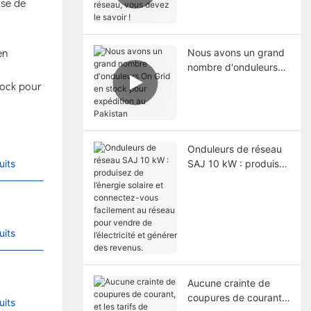
ose de
réseau, vous devez le
savoir !
en
Nous avons un grand
nombre d'onduleurs
On Grid en stock pour
tock pour
expédition au
Pakistan
Onduleurs de réseau
SAJ 10 kW : produisez
uits
de l’énergie solaire et
connectez-vous
facilement au réseau
pour vendre de
uits
l’électricité et générer
des revenus.
Aucune crainte de
coupures de courant,
uits