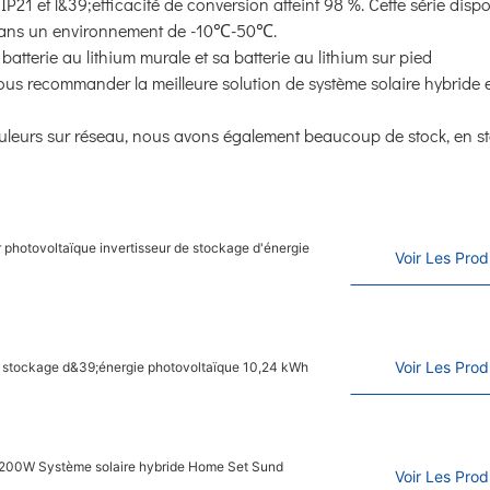
P21 et l&39;efficacité de conversion atteint 98 %. Cette série disp
 dans un environnement de -10℃-50℃.
tterie au lithium murale et sa batterie au lithium sur pied
s recommander la meilleure solution de système solaire hybride 
uleurs sur réseau, nous avons également beaucoup de stock, en s
 photovoltaïque invertisseur de stockage d'énergie
Voir Les Prod
Voir Les Prod
 de stockage d&39;énergie photovoltaïque 10,24 kWh
W6200W Système solaire hybride Home Set Sund
Voir Les Prod