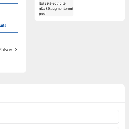
et les tarifs de
l'électricité
n'augmenteront pas !
uits
Suivant