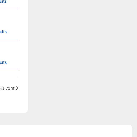
uits
uits
uits
Suivant