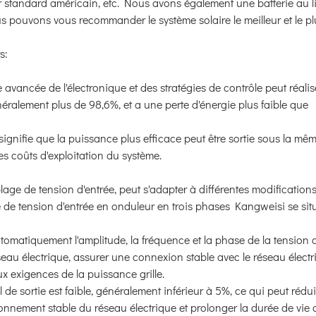
eur standard américain, etc. Nous avons également une batterie au l
 pouvons vous recommander le système solaire le meilleur et le pl
s:
ie avancée de l'électronique et des stratégies de contrôle peut réali
éralement plus de 98,6%, et a une perte d'énergie plus faible que
signifie que la puissance plus efficace peut être sortie sous la mê
es coûts d'exploitation du système.
age de tension d'entrée, peut s'adapter à différentes modification
e de tension d'entrée en onduleur en trois phases Kangweisi se sit
tomatiquement l'amplitude, la fréquence et la phase de la tension d
eau électrique, assurer une connexion stable avec le réseau électr
x exigences de la puissance grille.
e sortie est faible, généralement inférieur à 5%, ce qui peut rédui
onnement stable du réseau électrique et prolonger la durée de vie 