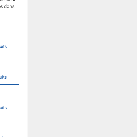
sés dans
uits
uits
uits