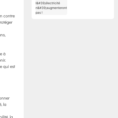
et les tarifs de
l'électricité
n'augmenteront pas !
on contre
protéger
ans,
ce à
nir.
e qui est
ionner
, la
lité, la