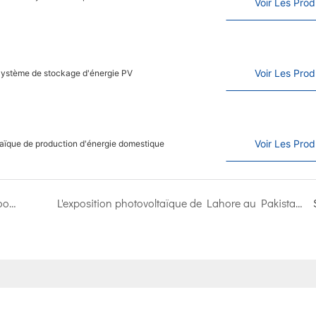
Voir Les Prod
Voir Les Prod
 Système de stockage d'énergie PV
Voir Les Prod
aïque de production d'énergie domestique
Kangweisi et SAJ Electric ont signé un accord de coopération stratégique de 300 MW
L'exposition photovoltaïque de Lahore au Pakistan s'est terminée avec succès : on parle du nouvel avenir de l'énergie verte