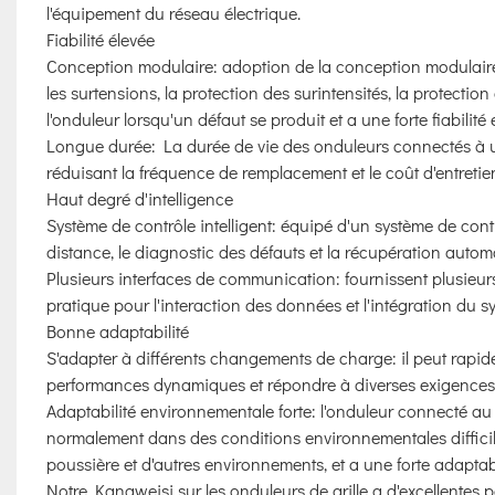
l'équipement du réseau électrique.
Fiabilité élevée
Conception modulaire: adoption de la conception modulaire e
les surtensions, la protection des surintensités, la protecti
l'onduleur lorsqu'un défaut se produit et a une forte fiabilité e
Longue durée: La durée de vie des onduleurs connectés à un
réduisant la fréquence de remplacement et le coût d'entretie
Haut degré d'intelligence
Système de contrôle intelligent: équipé d'un système de contrôl
distance, le diagnostic des défauts et la récupération automat
Plusieurs interfaces de communication: fournissent plusieur
pratique pour l'interaction des données et l'intégration du s
Bonne adaptabilité
S'adapter à différents changements de charge: il peut rap
performances dynamiques et répondre à diverses exigences
Adaptabilité environnementale forte: l'onduleur connecté a
normalement dans des conditions environnementales difficiles,
poussière et d'autres environnements, et a une forte adaptab
Notre Kangweisi sur les onduleurs de grille a d'excellentes pe