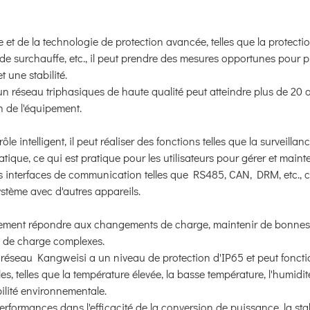
t de la technologie de protection avancée, telles que la protecti
on de surchauffe, etc., il peut prendre des mesures opportunes pour 
t une stabilité.
 réseau triphasiques de haute qualité peut atteindre plus de 20 
n de l'équipement.
e intelligent, il peut réaliser des fonctions telles que la surveillan
ique, ce qui est pratique pour les utilisateurs pour gérer et mainte
s interfaces de communication telles que RS485, CAN, DRM, etc., c
ystème avec d'autres appareils.
idement répondre aux changements de charge, maintenir de bonnes
 de charge complexes.
u réseau Kangweisi a un niveau de protection d'IP65 et peut fonct
 telles que la température élevée, la basse température, l'humidité
ilité environnementale.
rformances dans l'efficacité de la conversion de puissance, la stabi