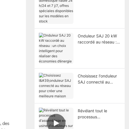
domestique fiable 24
h/24 et 7 j/7, offres
spéciales disponibles
sur les modèles en
stock
Onduleur SAJ 20 kW
raccordé au réseau :
un choix intelligent
pour réaliser des
économies d’énergie
Choisissez l'onduleur
SAJ connecté au
réseau pour créer une
meilleure maison
Révélant tout le
processus
, des
d'assemblage en
usine d'onduleurs sur