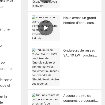
ithium et
réseau, vous devez le
us
savoir !
Nous avons un grand
nombre d'onduleurs
On Grid en stock pour
ser une
expédition au
Pakistan
me
Onduleurs de réseau
SAJ 10 kW : produisez
de l’énergie solaire et
s de
connectez-vous
ue entre
facilement au réseau
pour vendre de
e sortie
l’électricité et générer
des revenus.
ique et
Aucune crainte de
re la
coupures de courant,
de