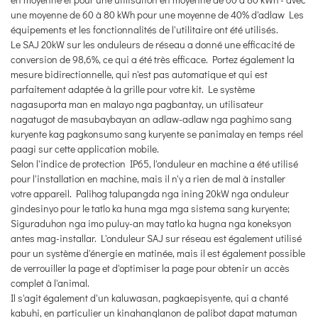
une moyenne de 60 à 80 kWh pour une moyenne de 40% d'adlaw Les
équipements et les fonctionnalités de l'utilitaire ont été utilisés.
Le SAJ 20kW sur les onduleurs de réseau a donné une efficacité de
conversion de 98,6%, ce qui a été très efficace. Portez également la
mesure bidirectionnelle, qui n'est pas automatique et qui est
parfaitement adaptée à la grille pour votre kit. Le système
nagasuporta man en malayo nga pagbantay, un utilisateur
nagatugot de masubaybayan an adlaw-adlaw nga paghimo sang
kuryente kag pagkonsumo sang kuryente se panimalay en temps réel
paagi sur cette application mobile.
Selon l'indice de protection IP65, l'onduleur en machine a été utilisé
pour l'installation en machine, mais il n'y a rien de mal à installer
votre appareil. Palihog talupangda nga ining 20kW nga onduleur
gindesinyo pour le tatlo ka huna mga mga sistema sang kuryente;
Siguraduhon nga imo puluy-an may tatlo ka hugna nga koneksyon
antes mag-installar. L'onduleur SAJ sur réseau est également utilisé
pour un système d'énergie en matinée, mais il est également possible
de verrouiller la page et d'optimiser la page pour obtenir un accès
complet à l'animal.
Il s'agit également d'un kaluwasan, pagkaepisyente, qui a chanté
kabuhi, en particulier un kinahanglanon de palibot dapat matuman