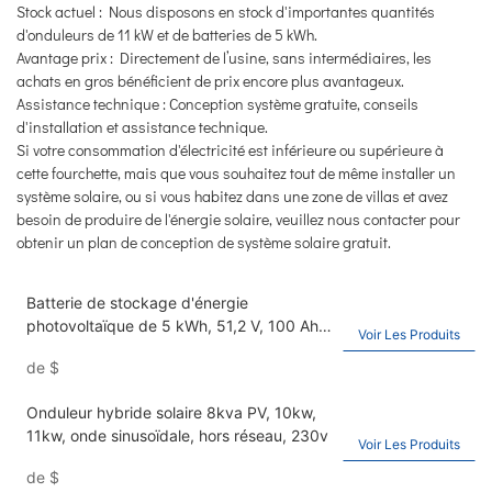
Stock actuel : Nous disposons en stock d'importantes quantités
d'onduleurs de 11 kW et de batteries de 5 kWh.
Avantage prix : Directement de l’usine, sans intermédiaires, les
achats en gros bénéficient de prix encore plus avantageux.
Assistance technique : Conception système gratuite, conseils
d'installation et assistance technique.
Si votre consommation d'électricité est inférieure ou supérieure à
cette fourchette, mais que vous souhaitez tout de même installer un
système solaire, ou si vous habitez dans une zone de villas et avez
besoin de produire de l'énergie solaire, veuillez nous contacter pour
obtenir un plan de conception de système solaire gratuit.
Batterie de stockage d'énergie
photovoltaïque de 5 kWh, 51,2 V, 100 Ah,
Voir Les Produits
bloc-batterie mural domestique au lithium-
de
$
fer-phosphate, 48 V
Onduleur hybride solaire 8kva PV, 10kw,
11kw, onde sinusoïdale, hors réseau, 230v
Voir Les Produits
de
$