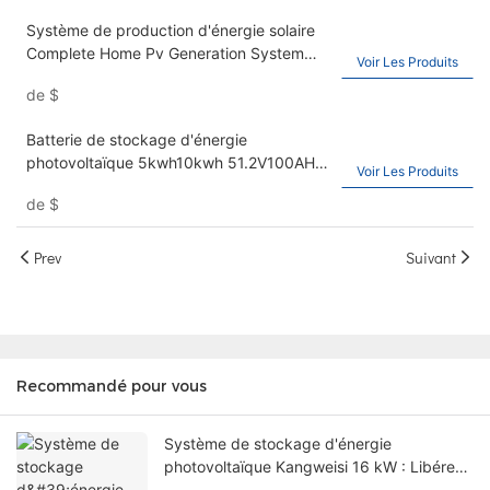
Système de production d'énergie solaire
Complete Home Pv Generation System
Voir Les Produits
Design 11kw Système solaire hybride
de
$
Batterie de stockage d'énergie
photovoltaïque 5kwh10kwh 51.2V100AH ​​
Voir Les Produits
ensemble de batterie solaire murale au
de
$
lithium fer phosphate Lifepo4
Prev
Suivant
Recommandé pour vous
Système de stockage d'énergie
photovoltaïque Kangweisi 16 kW : Libérez
votre liberté énergétique verte