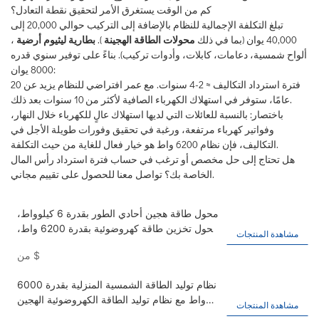
كم من الوقت يستغرق الأمر لتحقيق نقطة التعادل؟
تبلغ التكلفة الإجمالية للنظام بالإضافة إلى التركيب حوالي 20,000 إلى
40,000 يوان (بما في ذلك
محولات الطاقة الهجينة
).
بطارية ليثيوم أرضية
،
ألواح شمسية، دعامات، كابلات، وأدوات تركيب). بناءً على توفير سنوي قدره
8000 يوان:
فترة استرداد التكاليف ≈ 2-4 سنوات. مع عمر افتراضي للنظام يزيد عن 20
عامًا، ستوفر في استهلاك الكهرباء الصافية لأكثر من 10 سنوات بعد ذلك.
باختصار: بالنسبة للعائلات التي لديها استهلاك عالٍ للكهرباء خلال النهار،
وفواتير كهرباء مرتفعة، ورغبة في تحقيق وفورات طويلة الأجل في
التكاليف، فإن نظام 6200 واط هو خيار فعال للغاية من حيث التكلفة.
هل تحتاج إلى حل مخصص أو ترغب في حساب فترة استرداد رأس المال
الخاصة بك؟ تواصل معنا للحصول على تقييم مجاني.
محول طاقة هجين أحادي الطور بقدرة 6 كيلوواط،
محول تخزين طاقة كهروضوئية بقدرة 6200 واط،
مشاهدة المنتجات
محول طاقة شمسية منزلي
$
من
نظام توليد الطاقة الشمسية المنزلية بقدرة 6000
واط مع نظام توليد الطاقة الكهروضوئية الهجين
مشاهدة المنتجات
IP65