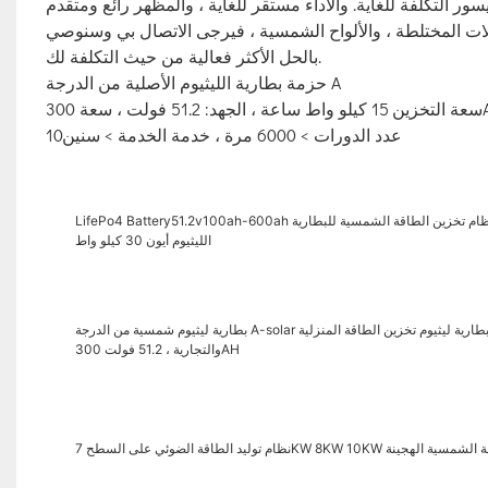
ت المختلطة ، والألواح الشمسية ، فيرجى الاتصال بي وسنوصي
بالحل الأكثر فعالية من حيث التكلفة لك.
حزمة بطارية الليثيوم الأصلية من الدرجة A
ولت ، سعة 300AH
عدد الدورات > 6000 مرة ، خدمة الخدمة > سنين10
LifePo4 Battery51.2v100ah-600ah بطارية الليثيوم لديها عدد الدورات 6000 مرة. تبلغ سعة نظام تخزين الطاقة الشمسية للبطارية
الليثيوم أيون 30 كيلو واط
بطارية ليثيوم شمسية من الدرجة A-solar بطارية فوسفات الحديد الليثيوم 15 كيلو واط ساعة تستخدم لبطارية ليثيوم تخزين الطاقة المنزلية
والتجارية ، 51.2 فولت 300AH
ى السطح 7KW 8KW 10KW نظام الطاقة الشمسية الهجينة