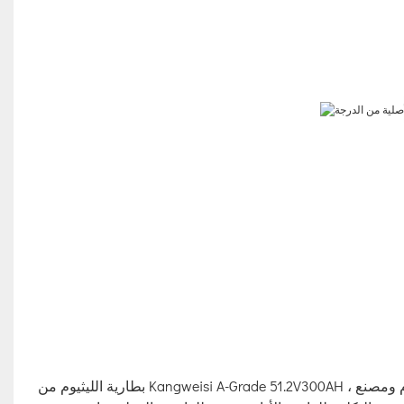
بطارية الليثيوم من Kangweisi A-Grade 51.2V300AH ، بطارية الليثيوم المثبتة على الحائط ، بطارية ليثيوم دائمة. بصفتها بطارية ليثيوم ومصنع