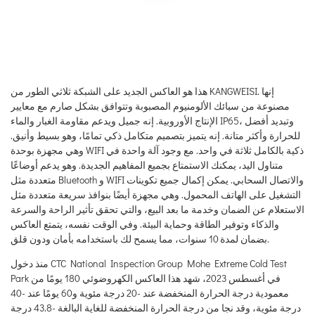
هذا هو العاكس الجديد على الشبكة ثلاثي الطور من KANGWEISI. إنها
مصنوعة من سبائك الألومنيوم المصبوبة وتتوافق بشكل صارم مع معايير
الإنتاج الأوروبية. إنه جميل ويدعم مقاومة الغبار والماء IP65، وتبديد أفضل
للحرارة وأكثر متانة. إنه يتميز بتصميم متكامل ذكي تمامًا، وهو بسيط وأنيق.
وهي مجهزة بوحدة WIFI ذكية بالكامل ثلاثة في واحد. مع وجود آلة واحدة في
متناول اليد، يمكنك الاستمتاع بجميع المفاهيم الجديدة. وهو يدعم أوضاعًا
متعددة مثل Bluetooth و WIFI والاتصال السحابي. يمكن إكمال جميع تكوينات
التشغيل على الهاتف المحمول. وهي مجهزة أيضًا بنوافذ سريعة متعددة مثل
الاستعلام عن الضمان وخدمة ما بعد البيع، والتي تحقق تأثير الراحة والسرعة
والذكاء وتوفير الطاقة وحماية البيئة. وفي الوقت نفسه، يتمتع العاكس
بضمان لمدة 10 سنوات، مما يسمح لك باستخدامه بأمان ودون قلق.
منذ دخول CTC National Inspection Group Mohe Extreme Cold Test
Park في أغسطس 2023، شهد هذا العاكس الكهروضوئي 180 يومًا من
معمودية درجة الحرارة المنخفضة عند -20 درجة مئوية و60 يومًا عند -40
درجة مئوية، وقد نجا من درجة الحرارة المنخفضة للغاية البالغة -43.8 درجة