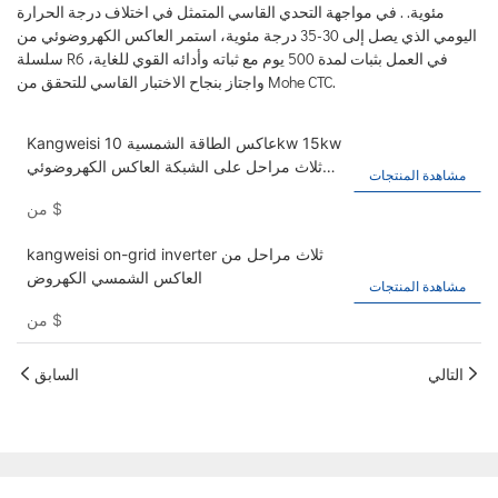
مئوية. . في مواجهة التحدي القاسي المتمثل في اختلاف درجة الحرارة
اليومي الذي يصل إلى 30-35 درجة مئوية، استمر العاكس الكهروضوئي من
سلسلة R6 في العمل بثبات لمدة 500 يوم مع ثباته وأدائه القوي للغاية،
واجتاز بنجاح الاختبار القاسي للتحقق من Mohe CTC.
Kangweisi عاكس الطاقة الشمسية 10kw 15kw
ثلاث مراحل على الشبكة العاكس الكهروضوئي
مشاهدة المنتجات
IP65
$
من
kangweisi on-grid inverter ثلاث مراحل من
العاكس الشمسي الكهروض
مشاهدة المنتجات
$
من
التالي
السابق