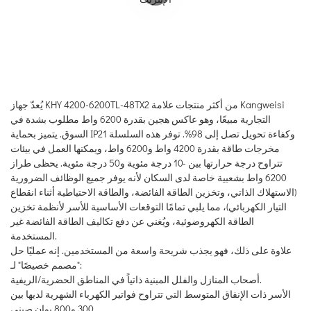
يُعدّ جهاز KHY 4200-6200TL-48TX2 من أكثر منتجات علامة Kangweisi
التجارية مبيعًا، وهو عاكس هجين بقدرة 6200 واط مطلوب بشدة في
السوق. يتميز بحماية IP21 وكفاءة تحويل تصل إلى 98%. توفر هذه السلسلة
مخرجات طاقة بقدرة 4200 واط و6200 واط، ويمكنها العمل في بيئات
تتراوح درجة حرارتها بين -10 درجة مئوية و50 درجة مئوية. يحظى طراز
6200 واط بشعبية خاصة لدى السكان لأنه يوفر جميع الوظائف الضرورية
(الاستهلاك الذاتي، وتخزين الطاقة الفائضة، والطاقة الاحتياطية أثناء انقطاع
التيار الكهربائي)، مما يلبي تمامًا التوقعات الأساسية للأسر لأنظمة تخزين
الطاقة الكهروضوئية، ويُغني عن دفع تكاليف الطاقة الفائضة غير
المستخدمة.
علاوة على ذلك، فهو يجذب شريحة واسعة من المستخدمين. إنه عمليًا حل
"مصمم خصيصًا" لـ:
أصحاب المنازل والفلل المبنية ذاتياً في المناطق الحضرية/الريفية.
الأسر ذات الإنفاق المتوسط ​​التي تتراوح فواتير الكهرباء الشهرية لديها بين
300 و800 يوان صيني.