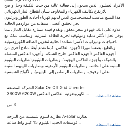
الأفراد العمليون الذين يسعون إلى فعالية عالية من حيث التكلفة وحل واضح
لارتفاع تكاليف الكهرباء والمخاوف بشأن انقطاع التيار الكهربائي.
هذا المنتج مناسب للمستخدمين الذين لديهم كهرباء أحادية الطور ويرغبون
في تحقيق أقصى استفادة من مواردهم الحالية.
علاوة على ذلك، فهو ذو سعر معقول ويقدم قيمة ممتازة مقابل المال، مما
يوفر الحل الأكثر عملية وموثوقية لحرية الطاقة المنزلية، ويتناسب تمامًا مع
احتياجات وميزانيات الأسر السائدة الحالية لتخزين الطاقة الكهروضوئية.
وبالطبع، بصفتنا موردًا لأجهزة العاكس، فإننا نقدم أيضًا نماذج أخرى من
أجهزة العاكس (أجهزة العاكس خارج الشبكة، وأجهزة العاكس المتصلة
بالشبكة، وأجهزة العاكس الهجينة)، وبطاريات الليثيوم (بطاريات الليثيوم
المثبتة على الحائط، وبطاريات الليثيوم الأرضية، وبطاريات الليثيوم المثبتة
على الرفوف، وبطاريات الرصاص إلى الليثيوم)، والألواح الشمسية.
الشركة المصنعة Solar On Off Grid Unverter
3600W 6200W الكهروضوئية العاكس العاكس
مشاهدة المنتجات
العاكس العاكس Kangweisi Hybrid العاكس
$
من
بطارية ليثيوم شمسية من الدرجة A-solar بطارية
فوسفات الحديد الليثيوم 15 كيلو واط ساعة
مشاهدة المنتجات
تستخدم لبطارية ليثيوم تخزين الطاقة المنزلية