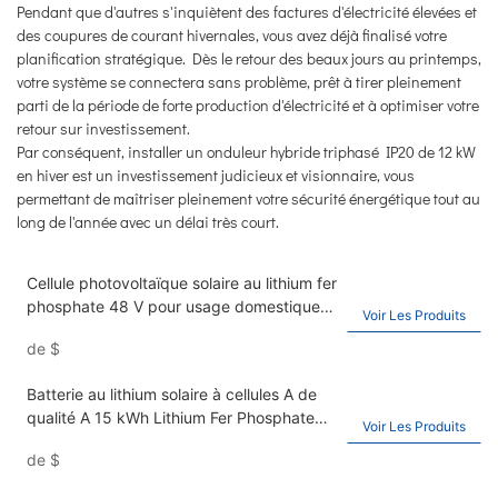
Pendant que d'autres s'inquiètent des factures d'électricité élevées et
des coupures de courant hivernales, vous avez déjà finalisé votre
planification stratégique. Dès le retour des beaux jours au printemps,
votre système se connectera sans problème, prêt à tirer pleinement
parti de la période de forte production d'électricité et à optimiser votre
retour sur investissement.
Par conséquent, installer un onduleur hybride triphasé IP20 de 12 kW
en hiver est un investissement judicieux et visionnaire, vous
permettant de maîtriser pleinement votre sécurité énergétique tout au
long de l'année avec un délai très court.
Cellule photovoltaïque solaire au lithium fer
phosphate 48 V pour usage domestique ;
Voir Les Produits
batterie de stockage d'énergie murale
de
$
51,2 V 200 Ah 10 kWh
Batterie au lithium solaire à cellules A de
qualité A 15 kWh Lithium Fer Phosphate
Voir Les Produits
Battery Utilisé pour le stockage d'énergie
de
$
ménage