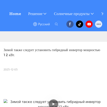
Home
Решение
Солнечные продукты
Усл
Pусский
Зимой также следует установить гибридный инвертор мощностью 
12 кВт.
2025-12-05