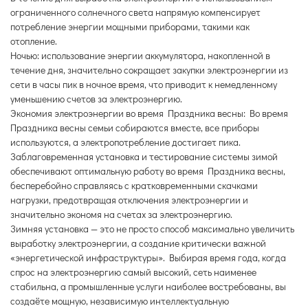
ограниченного солнечного света напрямую компенсирует
потребление энергии мощными приборами, такими как
отопление.
Ночью: использование энергии аккумулятора, накопленной в
течение дня, значительно сокращает закупки электроэнергии из
сети в часы пик в ночное время, что приводит к немедленному
уменьшению счетов за электроэнергию.
Экономия электроэнергии во время Праздника весны: Во время
Праздника весны семьи собираются вместе, все приборы
используются, а электропотребление достигает пика.
Заблаговременная установка и тестирование системы зимой
обеспечивают оптимальную работу во время Праздника весны,
бесперебойно справляясь с кратковременными скачками
нагрузки, предотвращая отключения электроэнергии и
значительно экономя на счетах за электроэнергию.
Зимняя установка — это не просто способ максимально увеличить
выработку электроэнергии, а создание критически важной
«энергетической инфраструктуры». Выбирая время года, когда
спрос на электроэнергию самый высокий, сеть наименее
стабильна, а промышленные услуги наиболее востребованы, вы
создаёте мощную, независимую интеллектуальную