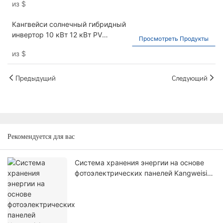
из
$
используемая для домашнего и
коммерческого хранения
Кангвейси солнечный гибридный
энергии лития лития, 51,2 В
инвертор 10 кВт 12 кВт PV
300AH
Просмотреть Продукты
инвертор 8 кВА на сети
из
$
Солнечная мощность инвертор
Предыдущий
Следующий
Рекомендуется для вас
Система хранения энергии на основе
фотоэлектрических панелей Kangweisi
мощностью 16 кВт: откройте для себя
свободу использования экологически
чистой энергии.