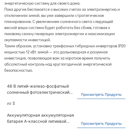
энергетическую систему для своего дома.
Пока другие беспокоятся о высоких счетах за электроэнергию и
отключениях зимой, вы уже завершили стратегическое
планирование. С увеличением солнечного света следующей
весной ваша система будет работать без сбоев, готовая к
пиковому сезону генерации электроэнергии и максимизации
окупаемости инвестиций.
Таким образом, установка трехфазных гибридных инверторов IP20
мощностью 12 кВт зимой — это дальновидная и разумная
инвестиция, позволяющая вам за короткое время получить
абсолютный контроль над круглогодичной энергетической
безопасностью.
48 В литий-железо-фосфатный
солнечный фотоэлектрический
Просмотреть Продукты
элемент для домашнего
из
$
использования 51,2 В 200 А·ч
настенный аккумулятор энергии
Аккумуляторная аккумуляторная
10 кВт·ч
батарея A-классной литиевой
Просмотреть Продукты
батареи с литиевым железом,