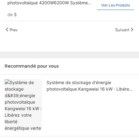
photovoltaïque 4200W6200W Système
Voir Les Produits
solaire hybride Home Set Sund
de
$
Sunboltaïque
Prev
Suivant
Recommandé pour vous
Système de stockage d'énergie
photovoltaïque Kangweisi 16 kW : Libérez
votre liberté énergétique verte