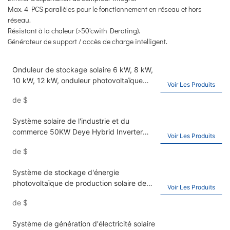
Max. 4 PCS parallèles pour le fonctionnement en réseau et hors
réseau.
Résistant à la chaleur (>50'cwith Derating).
Générateur de support / accès de charge intelligent.
Onduleur de stockage solaire 6 kW, 8 kW,
10 kW, 12 kW, onduleur photovoltaïque
Voir Les Produits
domestique monophasé hybride
de
$
Système solaire de l'industrie et du
commerce 50KW Deye Hybrid Inverter
Voir Les Produits
100 / 200KWh ESS Système de stockage
de
$
d'énergie
Système de stockage d'énergie
photovoltaïque de production solaire de
Voir Les Produits
12 kW et système d'alimentation solaire
de
$
hybride hors réseau
Système de génération d'électricité solaire