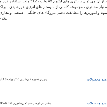
ه نیاز مشتری ، مجموعه کاملی از سیستم های انرژی خورشیدی ، براکت
یوم و اینورترها را مطابقت دهیم. نیروگاه های خانگی ، صنعتی و تجاری ، 
یک طراحی سیستم انرژی خورشیدی رضایت بخش به شما می دهیم.
هده محصولات
اینورتر ذخیره خورشیدی 6 کیلووات 8 کیلووات 10 کیلووات 12 کیلووات اینورتر فتوولتائیک خانگی اینورتر هیبریدی تک فاز
هده محصولات
صنعت و بازرگانی سیستم خورشیدی 50kW Deye Hybrid Inverter 100/200kwh Ess پشتیبانی از سیستم ذخیره انرژی