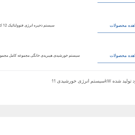
هده محصولات
سیستم ذخیره انرژی فتوولتائیک 12 کیلو وات تولید انرژی خورشیدی و در سیستم منبع تغذیه خورشیدی شبکه خاموش
هده محصولات
سیستم تولید برق فتوولتائیک خورشیدی 4200W6200W سیستم خورشیدی هیبریدی خانگی مجموعه
نرژی خورشیدی 11kW خود تولید شده