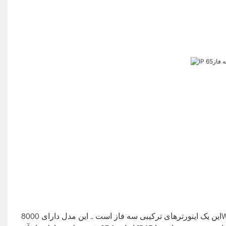
این یک اینورترهای ترکیبی سه فاز است .. این مدل دارای 8000W ، 10000W ، 12000W مدل اینورترهای خورشیدی است. راندمان تبدیل آن به