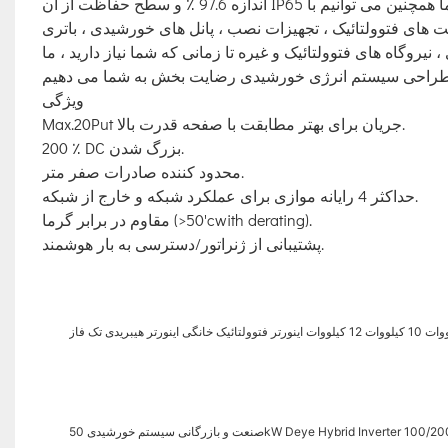
اندازه 97.6 ٪ و سطح حفاظت از آن IP65 است. از آن می توان با باتری های لیتیوم 48 ولت ، 51.2 ولت استفاده کرد. ما همچنین می توانیم با
 های فتوولتائیک ، تجهیزات نصب ، پانل های خورشیدی ، باتری
نیروگاه های فتوولتائیک و غیره تا زمانی که شما نیاز دارید ، ما
ویژگی
Max.20Put جریان برای بهتر مطابقت با صفحه قدرت بالا.
200 ٪ DC بزرگ شدن.
محدود کننده صادرات صفر متر.
حداکثر 4 رایانه موازی برای عملکرد شبکه و خارج از شبکه.
مقاوم در برابر گرما (>50'cwith derating).
پشتیبانی از ژنراتور/دسترسی به بار هوشمند.