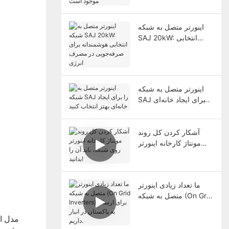
انبار موجود است
اینورتر متصل به شبکه
SAJ 20kW: انتخابی
هوشمندانه برای
صرفه‌جویی در مصرف
انرژی
اینورتر متصل به شبکه
SAJ را برای ایجاد خانه‌ای
بهتر انتخاب کنید
آشکار کردن کل روند
مونتاژ کارخانه اینورتر
روی شبکه، باید آن را
بدانید!
ما تعداد زیادی اینورتر
متصل به شبکه (On Grid
Inverters) برای ارسال
به پاکستان در انبار داریم.