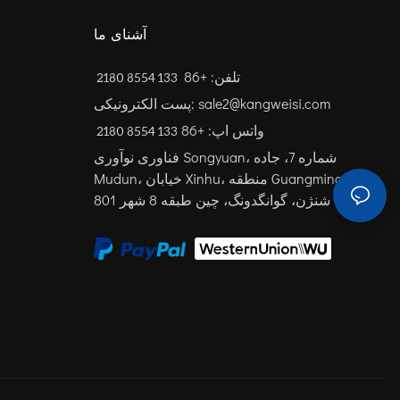
آشنای ما
تلفن: +86
133 8554 2180
پست الکترونیکی: sale2@kangweisi.com
واتس اپ: +86
فناوری نوآوری Songyuan، شماره 7، جاده
Mudun، خیابان Xinhu، منطقه Guangming،
شنژن، گوانگدونگ، چین
طبقه 8 شهر 801