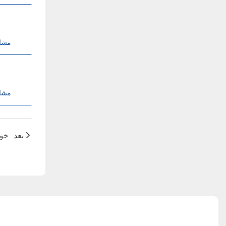
مشا
مشا
بعد
سیستم ا