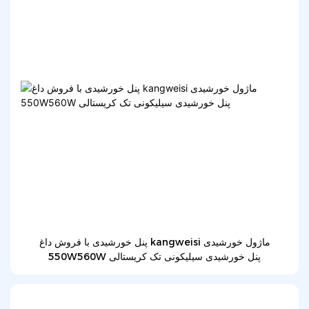
پنل خورشیدی با فروش داغ kangweisi ماژول خورشیدی
550W560W پنل خورشیدی سیلیکونی تک کریستالی