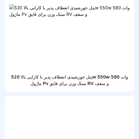
پنل خورشیدی انعطاف پذیر با کارایی بالا 520w 550w 580 وات
ماژول Pv سبک وزن برای قایق RV و سقف