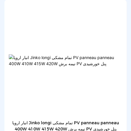
انبار اروپا Jinko longi تمام مشکی PV panneau panneau
400W 410W 415W 420W نیمه برش PV پنل خورشیدی