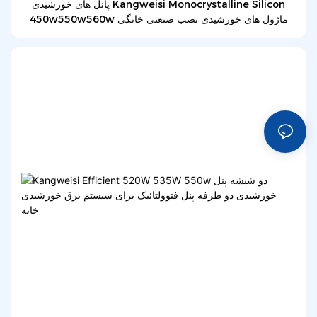
پانل های خورشیدی Kangweisi Monocrystalline Silicon
450w550w560w ماژول های خورشیدی نصب صنعتی خانگی