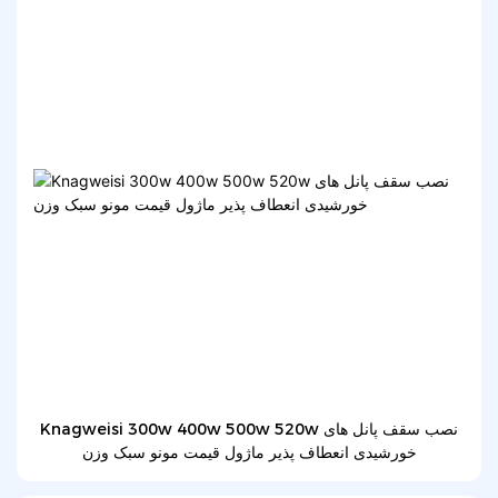
Knagweisi 300w 400w 500w 520w نصب سقف پانل های
خورشیدی انعطاف پذیر ماژول قیمت مونو سبک وزن