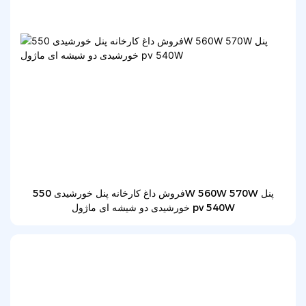
فروش داغ کارخانه پنل خورشیدی 550W 560W 570W پنل
خورشیدی دو شیشه ای ماژول pv 540W