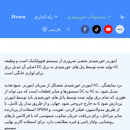
ت ها
محصولات خورشیدی
راه اندازی
Home
فارسی
منظومه شمسی
باتری لیتیومی
اینورترهای خورشیدی
اینورتر خورشیدی بخشی ضروری از سیستم فتوولتائیک است و وظیفه
اصلی آن تبدیل برق DC تولید شده توسط پنل های خورشیدی به برق AC
برای لوازم خانگی است.
اینورتر خورشیدی متشکل از میزبان اینورتر، منبع تغذیه AC، برد نمایشگر،
سنسورها و سایر قطعات است که می تواند از DC به AC تبدیل شود، به
طوری که تمام برق تولید شده توسط پانل های خورشیدی باید توسط اینورتر
پردازش شود تا به خارج خروجی شود. جهان، و از طریق مدار پل کامل، با
استفاده از پردازنده SPWM از طریق مدولاسیون، فیلتر کردن، تقویت، و
سایر مراحل، برای دریافت جریان متناوب سینوسی که با فرکانس بارهای
روشنایی، ولتاژ نامی و غیره مطابقت دارد. برای استفاده کاربر نهایی
سیستم