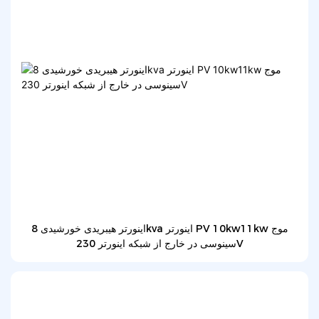
اینورتر هیبریدی خورشیدی 8kva اینورتر PV 10kw11kw موج
سینوسی در خارج از شبکه اینورتر 230V