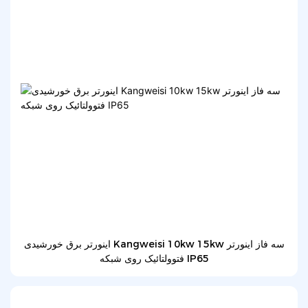
اینورتر برق خورشیدی Kangweisi 10kw 15kw سه فاز اینورتر
فتوولتائیک روی شبکه IP65