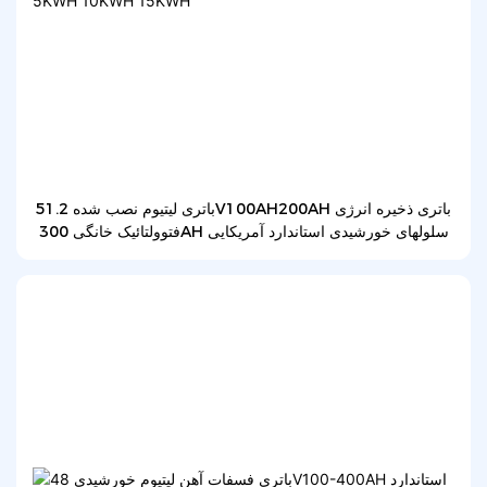
باتری لیتیوم نصب شده 51.2V100AH200AH باتری ذخیره انرژی
فتوولتائیک خانگی 300AH سلولهای خورشیدی استاندارد آمریکایی
5KWH 10KWH 15KWH