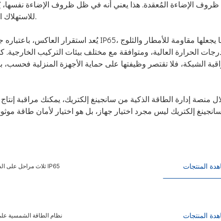
وف الإضاءة المُعقدة. هذا يعني أنه في ظل ظروف الإضاءة نفسها، يُمكن
للاستهلاك الذاتي ويُدرّ دخلاً مُستمراً من خلال بيع فائض الكهرباء إلى الشبكة.
يُعد استقرار العاكس، باعتباره جوهر النظام، أ
رجات الحرارة العالية، ومتوافقة مع مختلف بيئات التركيب الخارجية. كم
قبة الشبكة، فلا تقتصر وظيفتها على حماية الأجهزة المنزلية فحسب، ب
ل منصة إدارة الطاقة الذكية من سانجينغ إلكتريك، يمكنك مراقبة إنت
سانجينغ إلكتريك ليس مجرد اختيار جهاز، بل هو اختيار لأمان طاقة موث
دة المنتجات
Kangweisi عاكس الطاقة الشمسية 10kw 15kw ثلاث مراحل على الشبكة العاكس الكهروضوئي IP65
دة المنتجات
نظام الطاقة الشمسية على الشبكة 10 كيلو وات 15 كيلو وات النظام الكهروض