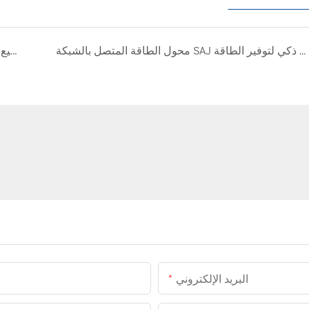
محول الطاقة المتصل بالشبكة SAJ بقدرة 20 كيلوواط: خيار ذكي لتوفير الطاقة
بالكشف عن العملية الكاملة لتجميع مصنع العاكس الموجود على الشبكة، يجب أن تعرفها!
البريد الإلكتروني