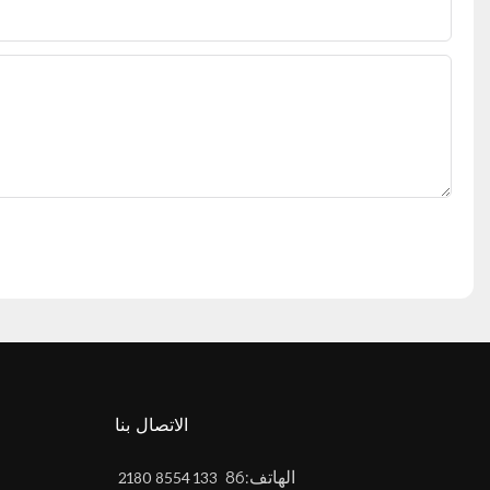
الاتصال بنا
الهاتف:86
133 8554 2180