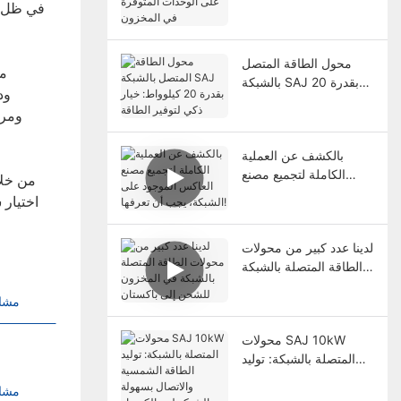
في ظل ظر
المتوفرة في المخزون
محول الطاقة المتصل
بالشبكة SAJ بقدرة 20
ود
كيلوواط: خيار ذكي لتوفير
ومرا
الطاقة
بالكشف عن العملية
الكاملة لتجميع مصنع
من خلا
العاكس الموجود على
اختيار 
الشبكة، يجب أن تعرفها!
لدينا عدد كبير من محولات
الطاقة المتصلة بالشبكة
في المخزون للشحن إلى
مشاه
باكستان
محولات SAJ 10kW
المتصلة بالشبكة: توليد
الطاقة الشمسية والاتصال
مشاه
بسهولة بالشبكة لبيع