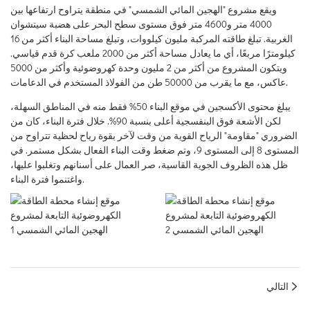
ويقع مشروع "الهجين المائي الشمسي" في منطقة يتراوح ارتفاعها بين
4000 متر و4600 متر فوق مستوى سطح البحر على هضبة سيتشوان
الغربية. تبلغ طاقته المركبة مليون كيلووات، وتبلغ مساحة البناء أكثر من 16
كيلومترًا مربعًا، أي ما يعادل مساحة أكثر من 2000 ملعب كرة قدم قياسي.
ويتكون المشروع من أكثر من 2 مليون وحدة كهروضوئية وأكثر من 5000
عاكس، مع ما يقرب من 50000 طن من الفولاذ المستخدم في الدعامات.
يبلغ محتوى الأكسجين في موقع البناء 50% فقط منه في المناطق السهلة،
لكن الأشعة فوق البنفسجية أعلى بنسبة 90%. خلال فترة البناء، كان من
الضروري "مقاومة" الرياح القوية من وقت لآخر بقوة رياح لحظية تتراوح من
المستوى 8 إلى المستوى 9، وتم ضغط وقت البناء الفعال بشكل مستمر. في
ظل هذه الظروف الجوية القاسية، صر العمال على أسنانهم وتغلبوا عليها،
واغتنموا فترة البناء.
التالي