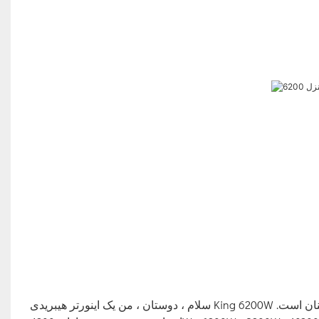
سلام ، دوستان ، من یک اینورتر هیبریدی King 6200W با فروش داغ را توصیه می کنم ، که بسیار دوست داشتنی و مورد اعتماد ساکنان است.