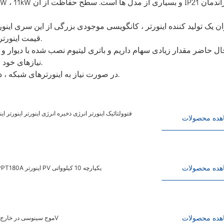
ان یک تولید کننده اینورتر ، کانگویسی موجودی بزرگی از این سری اینو
قیمت اینورتر هنوز هم قیمت عمده فروشی است و عملکرد بسیار بالایی دارد.
ال حاضر مقدار زیادی سهام داریم و باتری لیتیوم نصب شده با دیوار و با
نیازهای خود بهترین راه حل منظومه شمسی ترکیبی را برای شما توصیه کنیم.
در صورت نیاز به اینورترهای شبکه ، در اینورترهای شبکه ، ما برای اعزام فوری سهام زیادی نیز داریم.
هده محصولات
هده محصولات
اینورتر هیبریدی خورشیدی 8 کیلوواتی کنترل معکوس موج سینوسی خالص MPPT180A اینورتر PV یکپارچه 10 کیلوواتی
هده محصولات
اینورتر هیبریدی خورشیدی 8kva اینورتر PV 10kw11kw موج سینوسی در خارج از شبکه اینورتر 230V