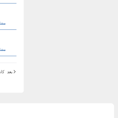
مشا
مشا
بعد
کان