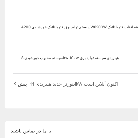
 کامل مجموعه آفتاب فتوولتائیک
سیستم محبوب خورشیدی 8kw 10kw هیبریدی سیستم تولید برق
اینورتر جدید هیبریدی 11kW اکنون آنلاین است
پیش
با ما در تماس باشید