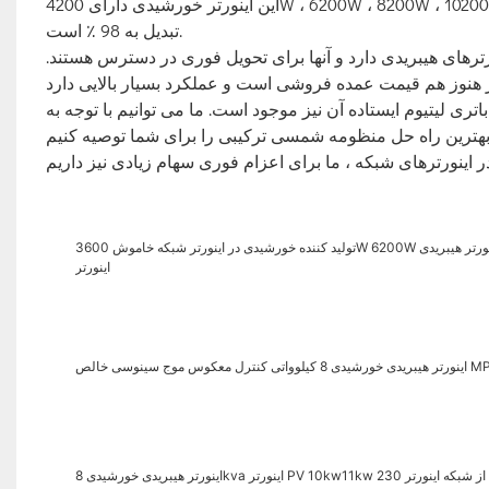
این اینورتر خورشیدی دارای 4200W ، 6200W ، 8200W ، 10200W ، 11kW و بسیاری از مدل ها است. سطح حفاظت از آن IP21 است و راندمان
تبدیل به 98 ٪ است.
رترهای هیبریدی دارد و آنها برای تحویل فوری در دسترس هستند.
تری لیتیوم ایستاده آن نیز موجود است. ما می توانیم با توجه به
تولید کننده خورشیدی در اینورتر شبکه خاموش 3600W 6200W فتوولتائیک اینورتر انرژی ذخیره انرژی اینورتر اینورتر اینورتر هیبریدی
اینورتر