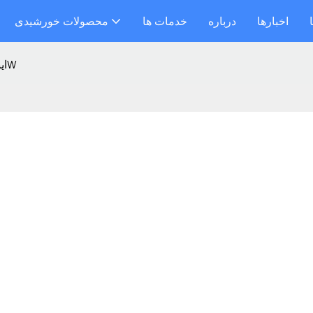
اخبارها
درباره
خدمات ها
محصولات خورشیدی
اینورتر ترکیبی برای استفاده در منزل 6200W