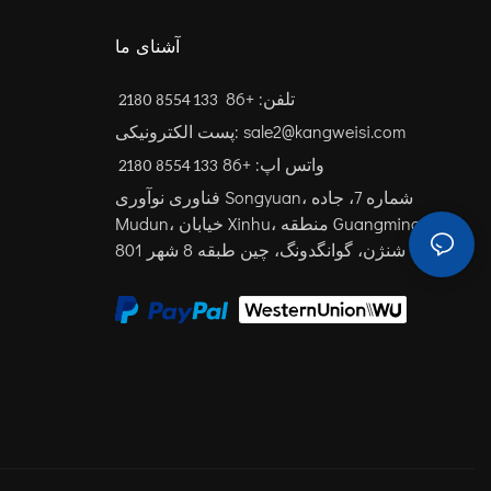
آشنای ما
تلفن: +86
133 8554 2180
پست الکترونیکی: sale2@kangweisi.com
واتس اپ: +86
فناوری نوآوری Songyuan، شماره 7، جاده
Mudun، خیابان Xinhu، منطقه Guangming،
شنژن، گوانگدونگ، چین
طبقه 8 شهر 801