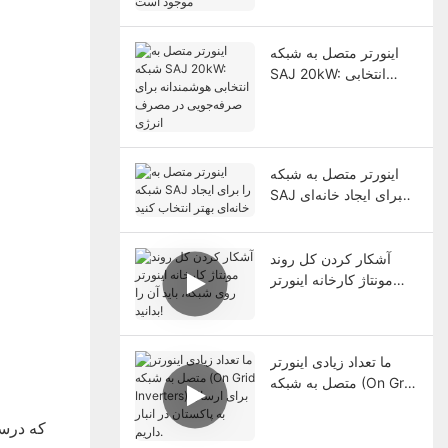
انبار موجود است
اینورتر متصل به شبکه
SAJ 20kW: انتخابی
هوشمندانه برای
صرفه‌جویی در مصرف
انرژی
اینورتر متصل به شبکه
SAJ را برای ایجاد خانه‌ای
بهتر انتخاب کنید
آشکار کردن کل روند
مونتاژ کارخانه اینورتر
روی شبکه، باید آن را
بدانید!
ما تعداد زیادی اینورتر
متصل به شبکه (On Grid
Inverters) برای ارسال
به پاکستان در انبار داریم.