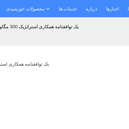
اخبارها
درباره
خدمات ها
محصولات خورشیدی
Kangweisi و Saj Electric یک توافقنامه همکاری استراتژیک 300 مگاواتی امضا کردند
Kangweisi و Saj Electric یک توافقنامه همکاری استراتژیک 300 مگ