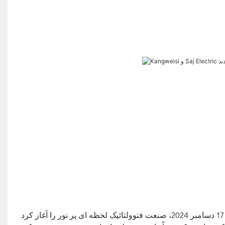
در 17 دسامبر 2024، صنعت فتوولتائیک لحظه ای پر نور را آغاز کرد. “KANGWEISI” قرارداد همکاری راهبردی 300 مگاواتی با “SAJ”، که درست