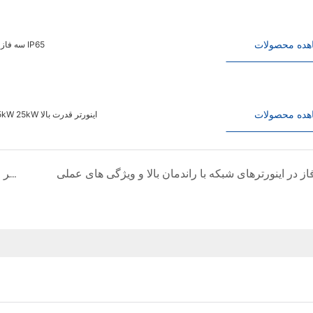
هده محصولات
اینورتر برق خورشیدی Kangweisi 10kw 15kw سه فاز اینورتر فتوولتائیک روی شبکه IP65
هده محصولات
اینورتر کانگویسی اینورتر سه مرحله ای اینورتر خورشیدی فتوولتائیک 20kW 25kW 25kW اینورتر قدرت بالا
Wifi Inverter Solar Kangweisi Solar On-Grid ، نظارت بر موبایل