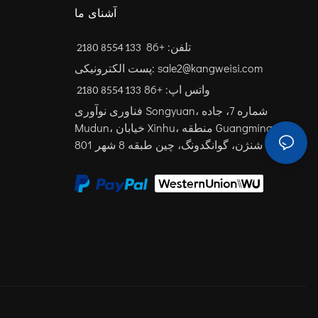
آشنای ما
تلفن: +86
133 8554 2180
پست الکترونیکی: sale2@kangweisi.com
واتس اپ: +86
فناوری نوآوری Songyuan، شماره 7، جاده
Mudun، خیابان Xinhu، منطقه Guangming،
شنژن، گوانگدونگ، چین
طبقه 8 شهر 801