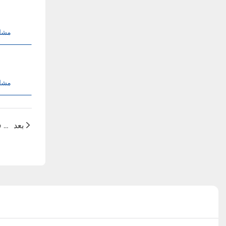
مشا
مشا
بعد
کانگویسی سه فاز در اینورترهای شبکه با راندمان بالا و ویژگی های عملی