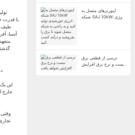
اینورترهای متصل به
شبکه SAJ 10kW: انرژی
خورشیدی تولید کنید و به
طیف گس
راحتی به شبکه متصل
آسیا، آفر
شوید تا برق را بفروشید و
درآمد کسب کنید.
ترسی از قطعی برق
نیست و نرخ برق افزایش
نخواهد یافت!
خارج ا
وقتی 
تجاری