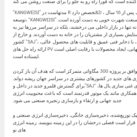
“KANGWEISI” مدتهاست در R تخصص دارد&D ، تولید و فروش اینورترهای خورشیدی ، باتری های لیتیوم و منظومه شمسی. پس از 16 سال
توسعه، “KANGWEISI” با قدرت حرفه ای خود در طراحی برنامه سیستم انرژی خورشیدی، به تدریج در صنعت شهرت خوبی به دست آورده است.
نها در بازار داخلی می درخشند، بلکه در سراسر مرزها نیز به
ستایش بسیاری از مشتریان را در خانه به دست آوردند. و خارج از
کشور “SAJ”، متعهد به تبدیل شدن به یک برند جهانی پیشرو در ذخیره سازی انرژی هوشمند، با ذخایر فنی عمیق و قابلیت های محصول عالی،
ارائه راه حل های PV هوشمند تمام صحنه به کاربران جهانی، ایجاد محصولات با رقابت اصلی است. “SAJ” گذشته و آینده همیشه بر این موضع
ایستاده است.
دو طرف قرارداد را در آن روز به طور رسمی امضا کردند. هسته اصلی توافق بر پروژه 300 مگاواتی متمرکز است که هدف آن باز کردن
این یک وضعیت برد-برد برای هر دو شرکت است. “KANGWEISI” فن آوری برای غنی سازی بال ها، “SAJ”برای گسترش قلمرو جدید در داخل و
کاری مانند یک موتور قدرتمند است که باعث محبوبیت انرژی
جدید جهانی و ارتقاء و بازسازی زنجیره صنعتی می شود.
یک توزیع‌شده، ذخیره‌سازی خانگی، ذخیره‌سازی انرژی صنعتی و
قرار است فصلی درخشان را در این زمینه بنویسد. زمینه انرژی
های نو