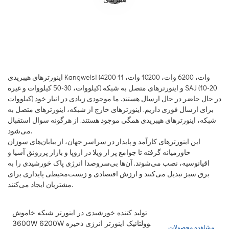
اینورترهای هیبریدی Kangweisi (4200 وات، 6200 وات، 10200 وات، 11
کیلووات، 30-50 کیلووات و غیره) و اینورترهای متصل به شبکه SAJ (10-20
کیلووات) در حال حاضر در حال ارسال هستند. ما موجودی زیادی در انبار خود
برای ارسال فوری داریم. اینورترهای خارج از شبکه، اینورترهای متصل به
شبکه، اینورترهای هیبریدی همگی موجود هستند. از هرگونه سوال استقبال
می‌شود.
این اینورترهای کارآمد و پایدار در سراسر جهان، از بیابان‌های سوزان
خاورمیانه گرفته تا جوامع پر از ویلا در اروپا و بازار پررونق آسیا و
اقیانوسیه، نصب می‌شوند. آن‌ها بی‌سروصدا انرژی پاک خورشیدی را به
برق سبز تبدیل می‌کنند و ارزش اقتصادی و زیست‌محیطی پایداری برای
مشتریان ایجاد می‌کنند.
تولید کننده خورشیدی در اینورتر شبکه خاموش
3600W 6200W فتوولتائیک اینورتر انرژی ذخیره
مشاهده محصولات