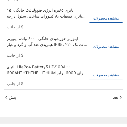
باتری ذخیره انرژی فتوولتائیک خانگی، ۱۵
کیلووات ساعت، سلول درجه A، باتری فسفات
مشاهده محصولات
آهن لیتیوم خورشیدی ۴۸ ولت، ۵۱.۲ ولت ۳۰۰
$
از جانب
آمپر ساعت.
اینورتر خورشیدی خانگی ۶۰۰۰ وات، اینورتر
هیبریدی ضد آب و گرد و غبار IP65، ۲۲۰ ولت تک
مشاهده محصولات
فاز
$
از جانب
باتری LifePo4 Battery51.2V100AH-
600AHTHTHTHE LITHIUM دارای 6000 برابر
مشاهده محصولات
چرخه است. سیستم ذخیره انرژی خورشیدی
$
از جانب
باتری لیتیوم یون دارای ظرفیت 30 کیلووات
ساعت است
بعد
پیش