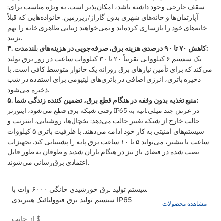
سقف خارجی وجود داشته باشد، امکان‌پذیر است. به ویژه مناسب برای:
آپارتمان‌ها و خانه‌های شهری بدون گاراژ/زیرزمین. خانواده‌هایی که قبلاً
خانه‌های خود را بازسازی کرده‌اند و نمی‌خواهند زیبایی ظاهری خانه را بهم
بزنند.
۴. کاهش ۷۰ تا ۹۰ درصدی هزینه برق، صرفه‌جویی در هزینه‌های بلندمدت:
یک سیستم ۶ کیلوواتی تقریباً ۲۰ تا ۳۰ کیلووات ساعت در روز برق تولید
می‌کند که برای تأمین نیازهای برق روزانه یک خانوار متوسط ​​کافی است. با
ذخیره باتری، انرژی اضافی در باتری‌های لیتیومی برای استفاده در شب
ذخیره می‌شود.
۵. منبع تغذیه بدون وقفه در هنگام قطع برق، تضمین کننده زندگی شما:
وقتی شبکه برق قطع می‌شود، اینورتر IP65 در عرض چند میلی‌ثانیه به
حالت خارج از شبکه تغییر حالت می‌دهد: یخچال‌ها، روشنایی، اینترنت و
سیستم‌های امنیتی به کار خود ادامه می‌دهند. با ظرفیت باتری ۵ کیلووات
ساعت یا بیشتر، می‌تواند ۵ تا ۱۰ ساعت برق پایه را پشتیبانی کند. تجهیزات
نصب شده در فضای باز نیز در هنگام باران شدید و طوفان به طور قابل
اعتمادی برق‌رسانی می‌شوند.
سیستم تولید برق خورشیدی خانگی ۶۰۰۰ وات با
سیستم تولید برق فتوولتائیک هیبریدی IP65
مشاهده محصولات
$
از جانب