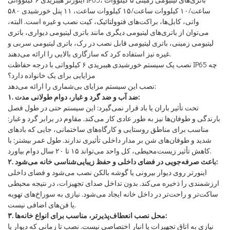
ساعت/۱۰ کیلووات ساعت/۱۵ کیلووات ساعت، ۱۱ پنل خورشیدی ۵۸۰
واتی، کابل‌ها، براکت‌های فتوولتائیک، کیت نصب و غیره است. البته،
می‌توان از باتری‌های لیتیومی دیگری مانند باتری لیتیومی دیواری، باتری
لیتیومی زمینی، باتری لیتیومی قابل نصب در رک، باتری لیتیومی سربی و
غیره نیز استفاده کرد که سازگاری بالایی را ارائه می‌دهند.
نصب یک سیستم خورشیدی هیبریدی ۶ کیلوواتی با درجه حفاظت IP65 چه
مزایایی برای یک خانواده دارد؟
نصب این سیستم مزایای بی‌شماری را ارائه می‌دهد:
۱. ضد آب و ضد گرد و غبار، دوام طولانی مدت:
تحت تأثیر باران یا باد قرار نمی‌گیرد: این سیستم حتی در طول فصل
بارندگی و طوفان‌ها نیز به طور عادی کار می‌کند. مقاوم در برابر گرد و غبار:
مناسب برای مناطق روستایی و کارگاه‌های ساختمانی، جایی که بادهای
شدید و طوفان‌های شن بر مدار داخلی تأثیری ندارند. طول عمر بیشتر: با
کاهش تأثیر زیست‌محیطی، کل واحد می‌تواند ۱۵ تا ۲۰ سال دوام بیاورد.
۲. باعث صرفه‌جویی در فضای داخلی و حفظ زیبایی‌شناسی خانه می‌شود:
اینورتر روی دیوار بیرونی یا گوشه بالکن نصب می‌شود و فضای داخلی
ارزشمندی را ذخیره می‌کند. بدون تداخل صدای تجهیزات، در نتیجه محیطی
ساکت‌تر و راحت‌تر در داخل خانه ایجاد می‌شود. نیازی به سوراخ‌های تهویه
یا فن‌های اضافی نیست.
۳. محل نصب انعطاف‌پذیرتر، مناسب برای انواع خانه‌ها:
نیازی به اتاق تجهیزات یا انبار اختصاصی نیست. نصب تا زمانی که دیوار یا