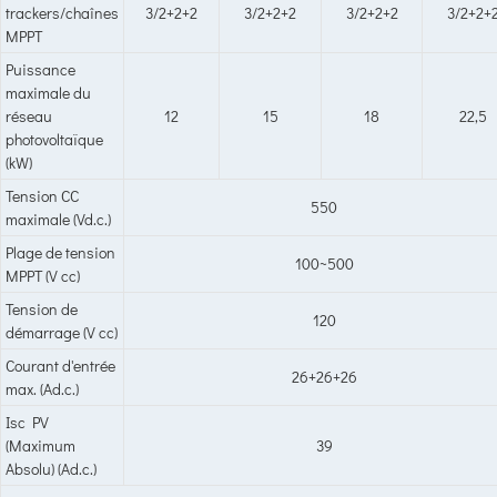
trackers/chaînes
3/2+2+2
3/2+2+2
3/2+2+2
3/2+2+
MPPT
Puissance
maximale du
réseau
12
15
18
22,5
photovoltaïque
(kW)
Tension CC
550
maximale (Vd.c.)
Plage de tension
100~500
MPPT (V cc)
Tension de
120
démarrage (V cc)
Courant d'entrée
26+26+26
max. (Ad.c.)
Isc PV
(Maximum
39
Absolu) (Ad.c.)