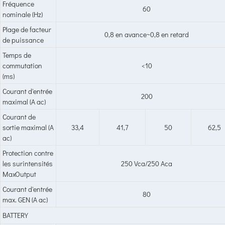
Fréquence
60
nominale (Hz)
Plage de facteur
0,8 en avance~0,8 en retard
de puissance
Temps de
commutation
<10
(ms)
Courant d'entrée
200
maximal (A ac)
Courant de
sortie maximal (A
33,4
41,7
50
62,5
ac)
Protection contre
les surintensités
250 Vca/250 Aca
MaxOutput
Courant d'entrée
80
max. GEN (A ac)
BATTERY