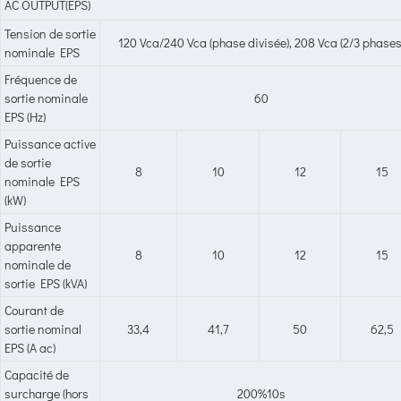
AC OUTPUT(EPS)
Tension de sortie
120 Vca/240 Vca (phase divisée), 208 Vca (2/3 phases
nominale EPS
Fréquence de
sortie nominale
60
EPS (Hz)
Puissance active
de sortie
8
10
12
15
nominale EPS
(kW)
Puissance
apparente
8
10
12
15
nominale de
sortie EPS (kVA)
Courant de
sortie nominal
33,4
41,7
50
62,5
EPS (A ac)
Capacité de
surcharge (hors
200%10s