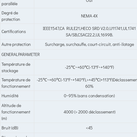
Oui
parallèle
Degré de
NEMA 4X
protection
IEEE1547,CA RULE21,HECO SRD V2.0,U11741,UL1741
Certifications
SA/SB,CSAC22.2,UL1699B.
Autre protection
Surcharge, surchauffe, court-circuit, anti-îlotage
GENERALPARAMETER
Température de
-25℃~+60℃(-13°F~+140°F)
stockage
Température de
-25℃~+60℃(-13°F~+140°F),>+45℃(+113°F)Déclassemen
fonctionnement
60%
Humidité
0~95% (sans condensation)
Altitude de
fonctionnement
4000 (> 2000 déclassement)
(m)
Bruit (dB)
<45