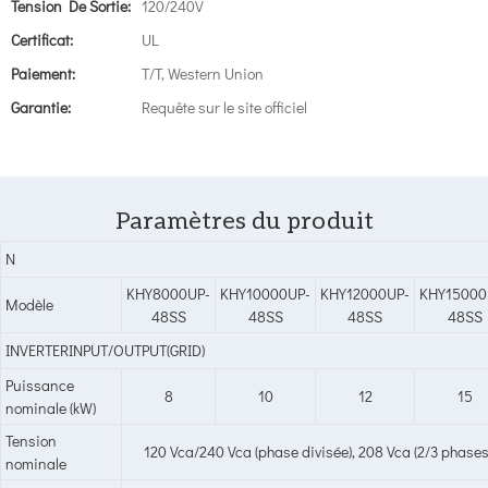
Tension De Sortie:
120/240V
Certificat:
UL
Paiement:
T/T, Western Union
Garantie:
Requête sur le site officiel
Paramètres du produit
N
KHY8000UP-
KHY10000UP-
KHY12000UP-
KHY15000
Modèle
48SS
48SS
48SS
48SS
INVERTERINPUT/OUTPUT(GRID)
Puissance
8
10
12
15
nominale (kW)
Tension
120 Vca/240 Vca (phase divisée), 208 Vca (2/3 phases
nominale