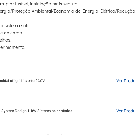
ruptor fusível, instalação mais segura.
nergia/Proteção Ambiental/Economia de Energia Elétrica/Redução
 sistema solar.
e de carga.
elhos.
uer momento.
Ver Prod
oidal off grid inverter230V
Ver Prod
 System Design 11kW Sistema solar híbrido