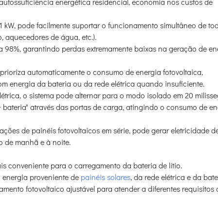
 autossuficiência energética residencial, economia nos custos de
 kW, pode facilmente suportar o funcionamento simultâneo de to
, aquecedores de água, etc.).
ssa 98%, garantindo perdas extremamente baixas na geração de en
 prioriza automaticamente o consumo de energia fotovoltaica,
energia da bateria ou da rede elétrica quando insuficiente.
étrica, o sistema pode alternar para o modo isolado em 20 miliss
 bateria" através das portas de carga, atingindo o consumo de en
ções de painéis fotovoltaicos em série, pode gerar eletricidade d
 de manhã e à noite.
ais conveniente para o carregamento da bateria de lítio.
a energia proveniente de
painéis solares
, da rede elétrica e da bate
ento fotovoltaico ajustável para atender a diferentes requisitos 