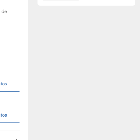
 de
utos
utos