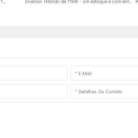
A Kangweisi possui em estoque baterias de lítio de 15 kWh de alto desempenho e custo-benefício.
Inversor Híbrido de 11kW - ​​Em estoque e com entrega imediata.
P
E-Mail
Detalhes Do Contato