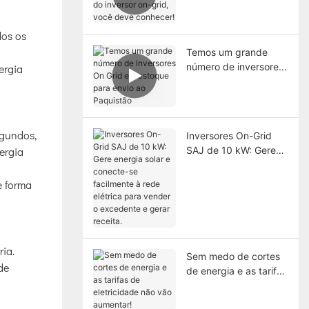
do inversor on-grid,
você deve conhecer!
dos os
Temos um grande
número de inversores
ergia
On Grid em estoque
para envio ao
Paquistão
egundos,
Inversores On-Grid
SAJ de 10 kW: Gere
ergia
energia solar e
conecte-se facilmente
e forma
à rede elétrica para
vender o excedente e
gerar receita.
ria.
Sem medo de cortes
de
de energia e as tarifas
de eletricidade não
vão aumentar!