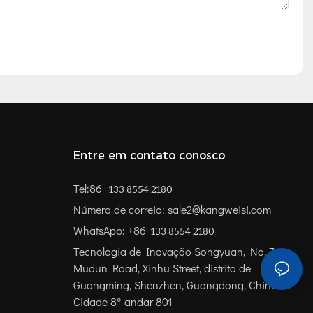
Entre em contato conosco
Tel:86
133 8554 2180
Número de correio: sale2@kangweisi.com
WhatsApp: +86
133 8554 2180
Tecnologia de Inovação Songyuan, No. 7,
Mudun Road, Xinhu Street, distrito de
Guangming, Shenzhen, Guangdong, China
Cidade 8º andar 801