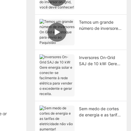
do inversor on-grid,
você deve conhecer!
Temos um grande
número de inversores
On Grid em estoque
para envio ao
Paquistão
Inversores On-Grid
SAJ de 10 kW: Gere
energia solar e
conecte-se facilmente
à rede elétrica para
vender o excedente e
gerar receita.
Sem medo de cortes
e ar
de energia e as tarifas
de eletricidade não
vão aumentar!