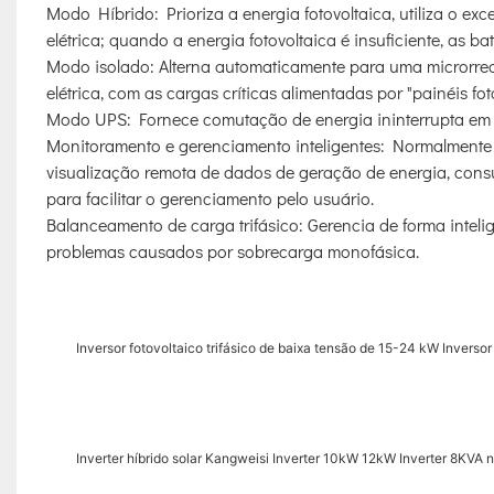
Modo Híbrido: Prioriza a energia fotovoltaica, utiliza o exc
elétrica; quando a energia fotovoltaica é insuficiente, as 
Modo isolado: Alterna automaticamente para uma microrred
elétrica, com as cargas críticas alimentadas por "painéis fot
Modo UPS: Fornece comutação de energia ininterrupta em n
Monitoramento e gerenciamento inteligentes: Normalmente
visualização remota de dados de geração de energia, consum
para facilitar o gerenciamento pelo usuário.
Balanceamento de carga trifásico: Gerencia de forma inteligen
problemas causados ​​por sobrecarga monofásica.
Inversor fotovoltaico trifásico de baixa tensão de 15-24 kW Inversor
Inverter híbrido solar Kangweisi Inverter 10kW 12kW Inverter 8KVA n