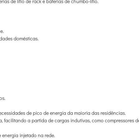
terias de lítio de rack e baterias de chumbo-lítio.
e.
idades domésticas.
os.
ecessidades de pico de energia da maioria das residências.
, facilitando a partida de cargas indutivas, como compressores d
energia injetado na rede.