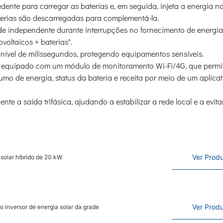
edente para carregar as baterias e, em seguida, injeta a energia n
baterias são descarregadas para complementá-la.
e independente durante interrupções no fornecimento de energia
ovoltaicos + baterias".
ível de milissegundos, protegendo equipamentos sensíveis.
 equipado com um módulo de monitoramento Wi-Fi/4G, que permi
o de energia, status da bateria e receita por meio de um aplicat
te a saída trifásica, ajudando a estabilizar a rede local e a evita
Ver Prod
 solar híbrido de 20 kW
Ver Prod
o inversor de energia solar da grade