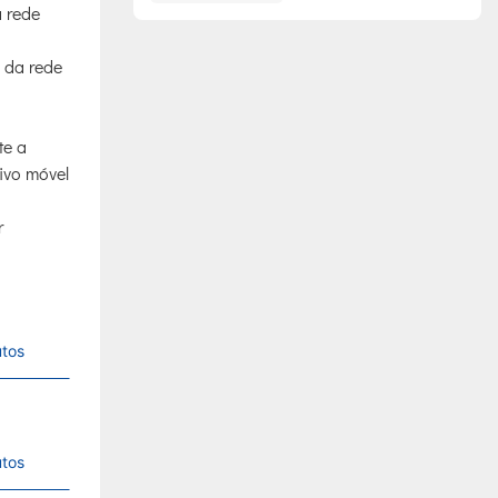
a rede
 da rede
te a
ivo móvel
r
utos
utos