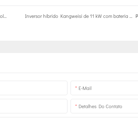
Por que continuar instalando sistemas de energia solar no inverno?
Inversor híbrido Kangweisi de 11 kW com bateria de 15 kWh: mais de 8.000 ciclos, vida útil superior a 20 anos.
P
E-Mail
Detalhes Do Contato