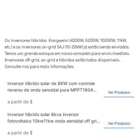
Os inversores híbridos Kangweisi (4200W, 6200W, 10200W, 11kW,
etc.) e os inversores on-grid SAJ (10-20kW) já estão sendo enviados.
Temos um grande estoque em nosso armazém para envio imediato.
Inversores off-grid, on-grid e híbridos estão todos disponíveis.
Consulte-nos para mais informações.
Inversor híbrido solar de 8KW com controle
reverso de onda senoidal pura MPPT180A
Ver Produtos
integrado inversor fotovoltaico de 10KW
a partir de
$
Inversor híbrido solar 8kva inversor
fotovoltaico 10kw11kw onda senoidal off grid
Ver Produtos
inverter230V
a partir de
$