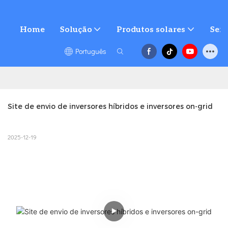
Home
Solução
Produtos solares
Serv
Português
Site de envio de inversores híbridos e inversores on-grid
2025-12-19