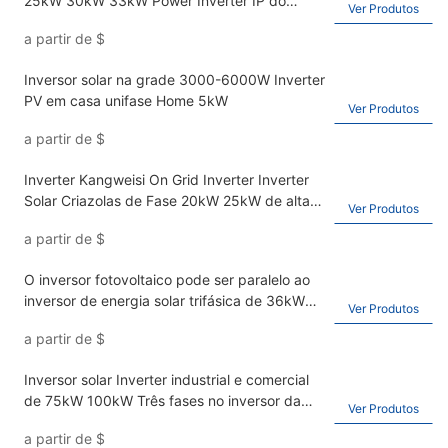
25kW 30kW 33kW Power Inverter IP do
Ver Produtos
inversor fotovoltaico65
a partir de
$
Inversor solar na grade 3000-6000W Inverter
PV em casa unifase Home 5kW
Ver Produtos
a partir de
$
Inverter Kangweisi On Grid Inverter Inverter
Solar Criazolas de Fase 20kW 25kW de alta
Ver Produtos
potência inversor de alta potência
a partir de
$
O inversor fotovoltaico pode ser paralelo ao
inversor de energia solar trifásica de 36kW
Ver Produtos
de 40kW de 50kW na grade no inversor solar
a partir de
$
Inversor solar Inverter industrial e comercial
de 75kW 100kW Três fases no inversor da
Ver Produtos
grade
a partir de
$