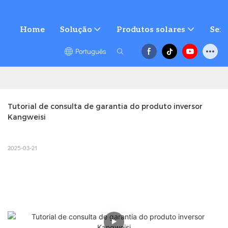
Home
Solução
Produtos solares
Serv
Português
Tutorial de consulta de garantia do produto inversor 
Kangweisi
2025-03-21