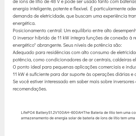
de íons de lítio de 48 V e pode ser usado tanto com bateri
energia inteligente, potente e flexível. É particularmente
demanda de eletricidade, que buscam uma experiência tra
energética.
Posicionamento central: Um equilíbrio entre alto desempenh
O inversor híbrido de 11 kW integra funções de conexão à 
energético" abrangente. Seus níveis de potência são:
Adequado para residências com alto consumo de eletricida
potência, como condicionadores de ar centrais, caldeiras e
O ponto ideal para pequenas aplicações comerciais e indust
11 kW é suficiente para dar suporte às operações diárias e 
Se você estiver interessado em saber mais sobre inversores 
recomendações.
LifePO4 Battery51.2V100AH-600AHThe Bateria de lítio tem uma con
armazenamento de energia solar de bateria de íons de lítio tem u