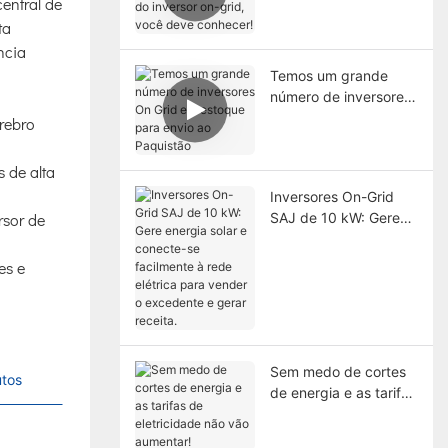
entral de
do inversor on-grid,
ta
você deve conhecer!
ncia
Temos um grande
número de inversores
On Grid em estoque
rebro
para envio ao
Paquistão
 de alta
Inversores On-Grid
SAJ de 10 kW: Gere
rsor de
energia solar e
conecte-se facilmente
es e
à rede elétrica para
vender o excedente e
gerar receita.
Sem medo de cortes
utos
de energia e as tarifas
de eletricidade não
vão aumentar!