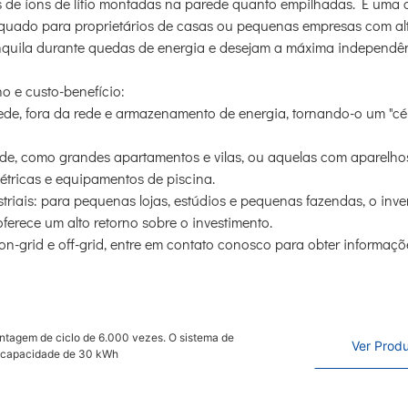
as de íons de lítio montadas na parede quanto empilhadas. É uma c
 adequado para proprietários de casas ou pequenas empresas com al
nquila durante quedas de energia e desejam a máxima independê
o e custo-benefício:
rede, fora da rede e armazenamento de energia, tornando-o um "cé
de, como grandes apartamentos e vilas, ou aquelas com aparelhos
létricas e equipamentos de piscina.
riais: para pequenas lojas, estúdios e pequenas fazendas, o inve
oferece um alto retorno sobre o investimento.
on-grid e off-grid, entre em contato conosco para obter informaçõ
tagem de ciclo de 6.000 vezes. O sistema de
Ver Prod
ma capacidade de 30 kWh