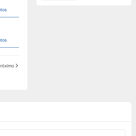
utos
utos
róximo