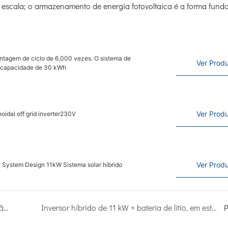
escala; o armazenamento de energia fotovoltaica é a forma fund
tagem de ciclo de 6.000 vezes. O sistema de
Ver Prod
ma capacidade de 30 kWh
Ver Prod
oidal off grid inverter230V
Ver Prod
 System Design 11kW Sistema solar híbrido
Que tipo de residência é adequada para a instalação de um sistema híbrido de energia solar de 11 kW?
Inversor híbrido de 11 kW + bateria de lítio, em estoque e pronto para envio.
P