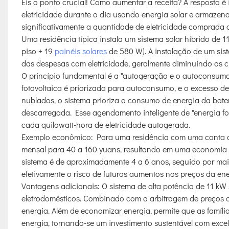
Eis o ponto crucial! Como aumentar a receita? A resposta é 
eletricidade durante o dia usando energia solar e armazen
significativamente a quantidade de eletricidade comprada da
Uma residência típica instala um sistema solar híbrido de 11
piso + 19
painéis solares
de 580 W). A instalação de um sist
das despesas com eletricidade, geralmente diminuindo os 
O princípio fundamental é a "autogeração e o autoconsumo":
fotovoltaica é priorizada para autoconsumo, e o excesso d
nublados, o sistema prioriza o consumo de energia da bater
descarregada. Esse agendamento inteligente de "energia f
cada quilowatt-hora de eletricidade autogerada.
Exemplo econômico: Para uma residência com uma conta de 
mensal para 40 a 160 yuans, resultando em uma economia a
sistema é de aproximadamente 4 a 6 anos, seguido por mais
efetivamente o risco de futuros aumentos nos preços da ener
Vantagens adicionais: O sistema de alta potência de 11 kW
eletrodomésticos. Combinado com a arbitragem de preços de
energia. Além de economizar energia, permite que as famíl
energia, tornando-se um investimento sustentável com excel