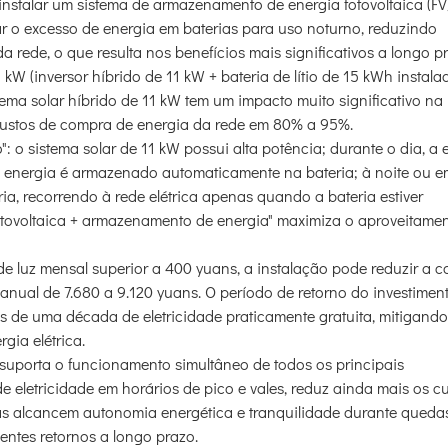
instalar um sistema de armazenamento de energia fotovoltaica (FV)
ar o excesso de energia em baterias para uso noturno, reduzindo
 rede, o que resulta nos benefícios mais significativos a longo p
 kW (inversor híbrido de 11 kW + bateria de lítio de 15 kWh instal
ema solar híbrido de 11 kW tem um impacto muito significativo na
custos de compra de energia da rede em 80% a 95%.
 o sistema solar de 11 kW possui alta potência; durante o dia, a 
e energia é armazenado automaticamente na bateria; à noite ou e
ia, recorrendo à rede elétrica apenas quando a bateria estiver
otovoltaica + armazenamento de energia" maximiza o aproveitame
luz mensal superior a 400 yuans, a instalação pode reduzir a c
nual de 7.680 a 9.120 yuans. O período de retorno do investimen
 de uma década de eletricidade praticamente gratuita, mitigando
gia elétrica.
 suporta o funcionamento simultâneo de todos os principais
 eletricidade em horários de pico e vales, reduz ainda mais os c
ias alcancem autonomia energética e tranquilidade durante queda
entes retornos a longo prazo.