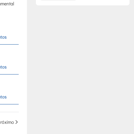
amental
utos
utos
utos
róximo