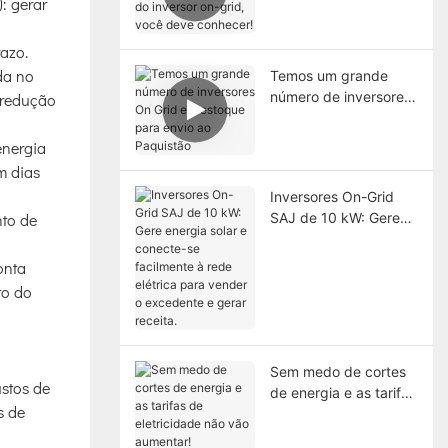
: gerar
do inversor on-grid,
você deve conhecer!
razo.
ada no
Temos um grande
número de inversores
 redução
On Grid em estoque
para envio ao
energia
Paquistão
m dias
Inversores On-Grid
SAJ de 10 kW: Gere
nto de
energia solar e
conecte-se facilmente
onta
à rede elétrica para
to do
vender o excedente e
gerar receita.
Sem medo de cortes
ustos de
de energia e as tarifas
s de
de eletricidade não
vão aumentar!