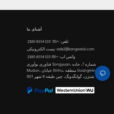
آشنای ما
تلفن: +86
133 8554 2180
پست الکترونیکی: sale2@kangweisi.com
واتس اپ: +86
فناوری نوآوری Songyuan، شماره 7، جاده
Mudun، خیابان Xinhu، منطقه Guangming،
شنژن، گوانگدونگ، چین
طبقه 8 شهر 801