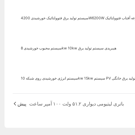
 کامل مجموعه آفتاب فتوولتائیک
سیستم محبوب خورشیدی 8kw 10kw هیبریدی سیستم تولید برق
ستم انرژی خورشیدی روی شبکه 10kw 15kw سیستم PV تولید برق خانگی
باتری لیتیومی دیواری ۵۱.۲ ولت ۱۰۰ آمپر ساعت
پیش