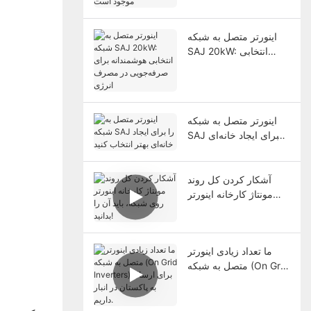
انبار موجود است
اینورتر متصل به شبکه
SAJ 20kW: انتخابی
هوشمندانه برای
صرفه‌جویی در مصرف
انرژی
اینورتر متصل به شبکه
SAJ را برای ایجاد خانه‌ای
بهتر انتخاب کنید
آشکار کردن کل روند
مونتاژ کارخانه اینورتر
روی شبکه، باید آن را
بدانید!
ما تعداد زیادی اینورتر
متصل به شبکه (On Grid
Inverters) برای ارسال
به پاکستان در انبار داریم.