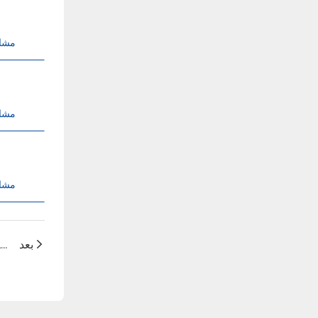
مشا
مشا
مشا
بعد
اینورتر هیبریدی ۱۲ کیلوواتی که می‌تواند با چندین واحد موازی شود