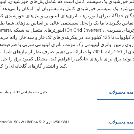
 خورشیدی یک سیستم کامل است که شامل پنل‌های خورشیدی، اینورترها،
ی‌شود. یک سیستم خورشیدی کامل به مشتریان این امکان را می‌دهد که 
دگان جداگانه برای اینورترها، باتری‌های لیتیومی و پنل‌های خورشیدی که
تماس بگیرید تا ما یک راه‌حل سیستمی عالی بر اساس نیازهای شما طراحی 
خورشیدی از 550 وات تا 730 وات ارائه می‌دهیم. صرف نظر از
د تولید برق برای بارهای خانگی را فراهم کند، مشکل کمبود برق را ح
کند و انتشار گازهای گلخانه‌ای را کاهش دهد و سهم بزرگی در حفاظت از محیط زیست داشته باشد.
هده محصولات
سیستم تولید انرژی خورشیدی سیستم تولید برق PV کامل خانه طراحی 11 کیلو وات سیستم خورشیدی هیبریدی
هده محصولات
سیستم خورشیدی سیستم ذخیره انرژی فتوولتائیک صنعتی و تجاری Deye Inverter30-50kW LifePo4 باتری 512V50KWH