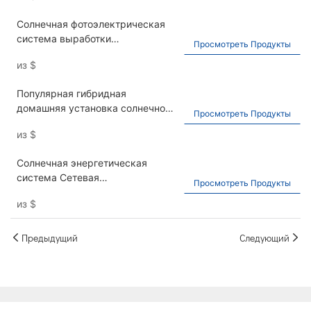
Inverter30-50 кВт батарея
Солнечная фотоэлектрическая
LifePo4 512V50KWH
система выработки
Просмотреть Продукты
электроэнергии 4200W6200W
из
$
Home Hybrid Solar System Полная
установка фотоэлектрическая
Популярная гибридная
солярия
домашняя установка солнечной
Просмотреть Продукты
системы 8 кВт 10 кВт Система
из
$
производства электроэнергии
Солнечная энергетическая
система Сетевая
Просмотреть Продукты
фотоэлектрическая система для
из
$
домашнего производства
электроэнергии 10 кВт 15 кВт
Предыдущий
Следующий