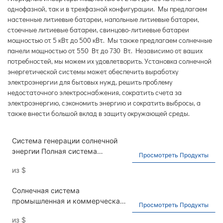
однофазной, так и в трехфазной конфигурации. Мы предлагаем
настенные литиевые батареи, напольные литиевые батареи,
стоечные литиевые батареи, свинцово-литиевые батареи
мощностью от 5 кВт до 500 кВт. Мы также предлагаем солнечные
панели мощностью от 550 Вт до 730 Вт. Независимо от ваших
потребностей, мы можем их удовлетворить. Установка солнечной
энергетической системы может обеспечить выработку
электроэнергии для бытовых нужд, решить проблему
недостаточного электроснабжения, сократить счета за
электроэнергию, сэкономить энергию и сократить выбросы, а
также внести большой вклад в защиту окружающей среды.
Система генерации солнечной
энергии Полная система
Просмотреть Продукты
создания питания PV PV.
из
$
Солнечная система
промышленная и коммерческая
Просмотреть Продукты
фотоэлектрическая система
из
$
хранения энергии Deye