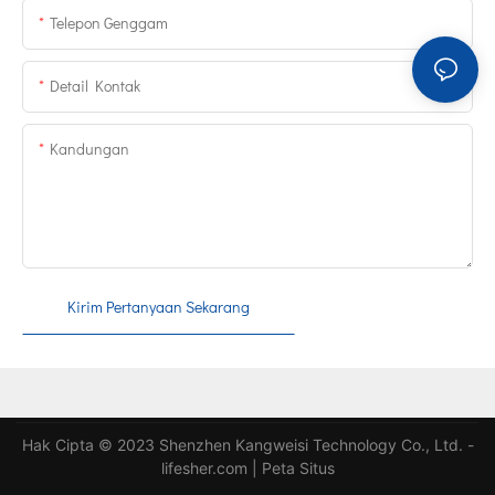
Telepon Genggam
Detail Kontak
Kandungan
Kirim Pertanyaan Sekarang
Hak Cipta © 2023 Shenzhen Kangweisi Technology Co., Ltd. -
lifesher.com
|
Peta Situs