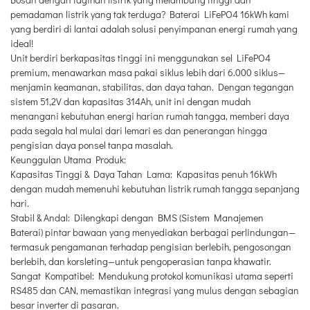
pemadaman listrik yang tak terduga? Baterai LiFePO4 16kWh kami
yang berdiri di lantai adalah solusi penyimpanan energi rumah yang
ideal!
Unit berdiri berkapasitas tinggi ini menggunakan sel LiFePO4
premium, menawarkan masa pakai siklus lebih dari 6.000 siklus—
menjamin keamanan, stabilitas, dan daya tahan. Dengan tegangan
sistem 51,2V dan kapasitas 314Ah, unit ini dengan mudah
menangani kebutuhan energi harian rumah tangga, memberi daya
pada segala hal mulai dari lemari es dan penerangan hingga
pengisian daya ponsel tanpa masalah.
Keunggulan Utama Produk:
Kapasitas Tinggi & Daya Tahan Lama: Kapasitas penuh 16kWh
dengan mudah memenuhi kebutuhan listrik rumah tangga sepanjang
hari.
Stabil & Andal: Dilengkapi dengan BMS (Sistem Manajemen
Baterai) pintar bawaan yang menyediakan berbagai perlindungan—
termasuk pengamanan terhadap pengisian berlebih, pengosongan
berlebih, dan korsleting—untuk pengoperasian tanpa khawatir.
Sangat Kompatibel: Mendukung protokol komunikasi utama seperti
RS485 dan CAN, memastikan integrasi yang mulus dengan sebagian
besar inverter di pasaran.