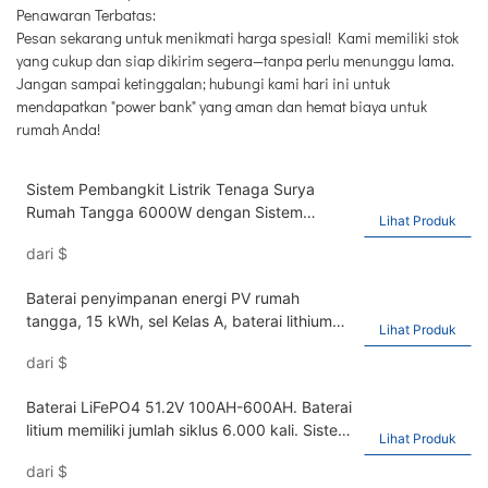
Penawaran Terbatas:
Pesan sekarang untuk menikmati harga spesial! Kami memiliki stok
yang cukup dan siap dikirim segera—tanpa perlu menunggu lama.
Jangan sampai ketinggalan; hubungi kami hari ini untuk
mendapatkan "power bank" yang aman dan hemat biaya untuk
rumah Anda!
Sistem Pembangkit Listrik Tenaga Surya
Rumah Tangga 6000W dengan Sistem
Lihat Produk
Pembangkit Listrik Fotovoltaik Hibrida IP65
dari
$
Baterai penyimpanan energi PV rumah
tangga, 15 kWh, sel Kelas A, baterai lithium
Lihat Produk
besi fosfat surya 48V, 51,2V 300Ah.
dari
$
Baterai LiFePO4 51.2V 100AH-600AH. Baterai
litium memiliki jumlah siklus 6.000 kali. Sistem
Lihat Produk
penyimpanan energi surya baterai litium-ion
dari
$
memiliki kapasitas 30 kWh.