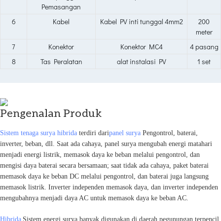
Pemasangan
6
Kabel
Kabel PV inti tunggal 4mm2
200
meter
7
Konektor
Konektor MC4
4 pasang
8
Tas Peralatan
alat instalasi PV
1 set
Pengenalan Produk
Sistem tenaga surya hibrida
terdiri dari
panel surya
Pengontrol, baterai,
inverter, beban, dll. Saat ada cahaya, panel surya mengubah energi matahari
menjadi energi listrik, memasok daya ke beban melalui pengontrol, dan
mengisi daya baterai secara bersamaan; saat tidak ada cahaya, paket baterai
memasok daya ke beban DC melalui pengontrol, dan baterai juga langsung
memasok listrik. Inverter independen memasok daya, dan inverter independen
mengubahnya menjadi daya AC untuk memasok daya ke beban AC.
Hibrida
Sistem energi surya banyak digunakan di daerah pegunungan terpencil,