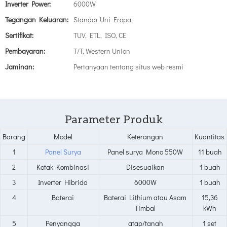
Inverter Power:
6000W
Tegangan Keluaran:
Standar Uni Eropa
Sertifikat:
TUV, ETL, ISO, CE
Pembayaran:
T/T, Western Union
Jaminan:
Pertanyaan tentang situs web resmi
Parameter Produk
Barang
Model
Keterangan
Kuantitas
1
Panel Surya
Panel surya Mono 550W
11 buah
2
Kotak Kombinasi
Disesuaikan
1 buah
3
Inverter Hibrida
6000W
1 buah
4
Baterai
Baterai Lithium atau Asam
15,36
Timbal
kWh
5
Penyangga
atap/tanah
1 set