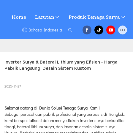
Home
Larutan
Produk Tenaga Surya
Bahasa Indonesia
Inverter Surya & Baterai Lithium yang Efisien – Harga 
Pabrik Langsung, Desain Sistem Kustom
2025-11-27
Selamat datang di Dunia Solusi Tenaga Surya Kami!
Sebagai perusahaan pabrik profesional yang berbasis di Tiongkok,
kami berspesialisasi dalam menyediakan inverter surya berkualitas
tinggi, baterai lithium surya, dan layanan desain sistem surya
khusus. Berbekal pengalaman manufaktur dan keahlian teknis