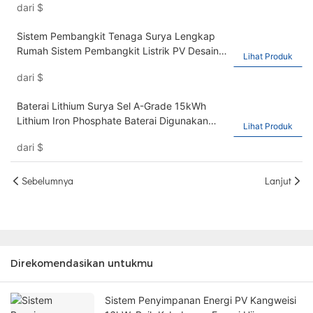
dari
$
Sistem Pembangkit Tenaga Surya Lengkap
Rumah Sistem Pembangkit Listrik PV Desain
Lihat Produk
11kW Sistem Surya Hibrida
dari
$
Baterai Lithium Surya Sel A-Grade 15kWh
Lithium Iron Phosphate Baterai Digunakan
Lihat Produk
untuk Rumah Tangga dan Baterai Lithium
dari
$
Penyimpanan Energi Komersial, 51.2V 300Ah
Sebelumnya
Lanjut
Direkomendasikan untukmu
Sistem Penyimpanan Energi PV Kangweisi